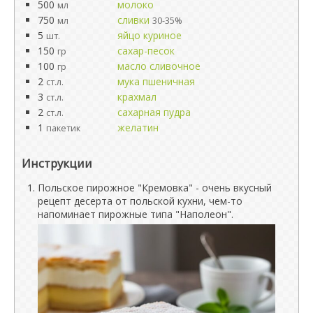
500
молоко
мл
750
сливки
мл
30-35%
5
яйцо куриное
шт.
150
сахар-песок
гр
100
масло сливочное
гр
2
мука пшеничная
ст.л.
3
крахмал
ст.л.
2
сахарная пудра
ст.л.
1
желатин
пакетик
Инструкции
Польское пирожное "Кремовка" - очень вкусный
рецепт десерта от польской кухни, чем-то
напоминает пирожные типа "Наполеон".