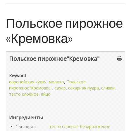
Польское пирожное
«Кремовка»
Польское пирожное"Кремовка"
Keyword
европейская кухня
,
молоко
,
Польское
пирожное"Кремовка"
,
сахар
,
сахарная пудра
,
сливки
,
тесто слоёное
,
яйцо
Ингредиенты
1
тесто слоеное бездрожжевое
упаковка