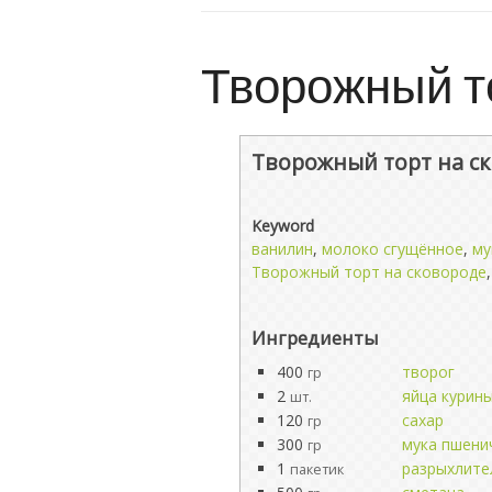
Творожный т
Творожный торт на с
Keyword
ванилин
,
молоко сгущённое
,
му
Творожный торт на сковороде
Ингредиенты
400
творог
гр
2
яйца курин
шт.
120
сахар
гр
300
мука пшени
гр
1
разрыхлите
пакетик