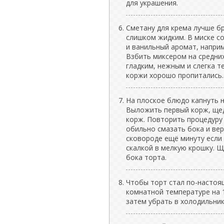
для украшения.
Сметану для крема лучше б
слишком жидким. В миске с
и ванильный аромат, наприм
Взбить миксером на средних
гладким, нежным и слегка т
коржи хорошо пропитались.
На плоское блюдо капнуть н
Выложить первый корж, щедр
корж. Повторить процедуру
обильно смазать бока и вер
сковороде ещё минуту если
скалкой в мелкую крошку. 
бока торта.
Чтобы торт стал по-настоя
комнатной температуре на 1
затем убрать в холодильник