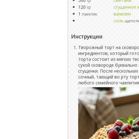
500
сметана
гр
120
сгущенное 
гр
1
ванилин
пакетик
соль
щепот
Инструкции
Творожный торт на сковоро
ингредиентов, который гото
торта состоит из мягких т
сухой сковороде буквально 
сгущенки. После нескольких
сочный, тающий во рту тор
любого семейного чаепития