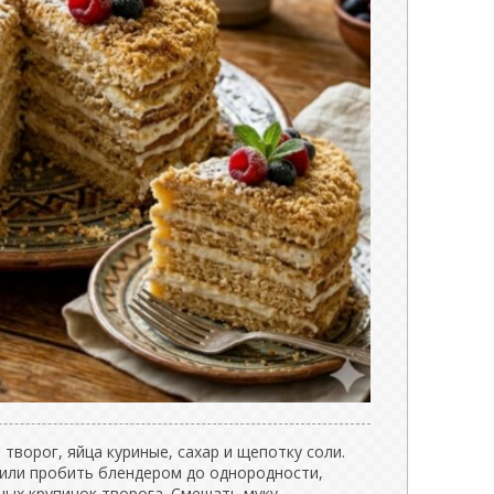
 творог, яйца куриные, сахар и щепотку соли.
или пробить блендером до однородности,
ных крупинок творога. Смешать муку