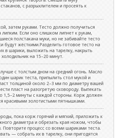
 стаканов, с разрыхлителем и просеять к
ой, затем руками. Тесто должно получиться
а липким. Если оно слишком липнет к рукам,
шиеся полстакана муки, но не забивайте тесто
жи будут жёсткими.Разделить готовое тесто на
 их в шарики, выложить на тарелку, накрыть
 холодильник на 15–20 минут.
 лучше с толстым дном на средний огонь. Масло
один шарик теста, припылить стол мукой и
пласт толщиной около 2–3 мм по диаметру вашей
ести пласт на разогретую сковороду. Выпекать
по 1,5–2 минуты с каждой стороны. Корж должен
ься красивыми золотистыми пятнышками.
ороды, пока корж горячий и мягкий, приложить к
ужного диаметра и обрезать края ножом, чтобы
. Повторите процесс со всеми шариками теста.
вать — собрать их в тарелку, они пригодятся