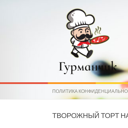
Перейти
к
содержимому
Гурманчик — вк
РЕЦЕПТЫ ДЛЯ ВСЕХ. КУХНИ НАРОДОВ
ПОЛИТИКА КОНФИДЕНЦИАЛЬНО
ТВОРОЖНЫЙ ТОРТ Н