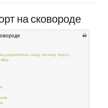
орт на сковороде
ковороде
ка
,
разрыхлитель
,
сахар
,
сметана
,
творог
,
,
яйцо
ые
чная
ль