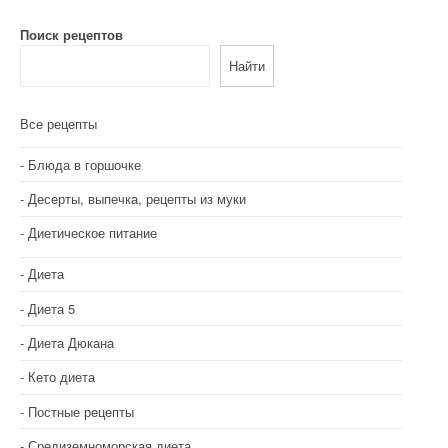
г
Поиск рецептов
а
Найти
ц
и
Все рецепты
я
Блюда в горшочке
п
Десерты, выпечка, рецепты из муки
о
Диетическое питание
з
Диета
а
Диета 5
п
Диета Дюкана
и
Кето диета
с
Постные рецепты
Средиземноморская диета