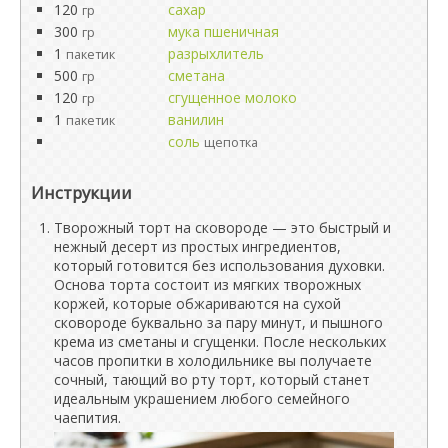
120
сахар
гр
300
мука пшеничная
гр
1
разрыхлитель
пакетик
500
сметана
гр
120
сгущенное молоко
гр
1
ванилин
пакетик
соль
щепотка
Инструкции
Творожный торт на сковороде — это быстрый и
нежный десерт из простых ингредиентов,
который готовится без использования духовки.
Основа торта состоит из мягких творожных
коржей, которые обжариваются на сухой
сковороде буквально за пару минут, и пышного
крема из сметаны и сгущенки. После нескольких
часов пропитки в холодильнике вы получаете
сочный, тающий во рту торт, который станет
идеальным украшением любого семейного
чаепития.