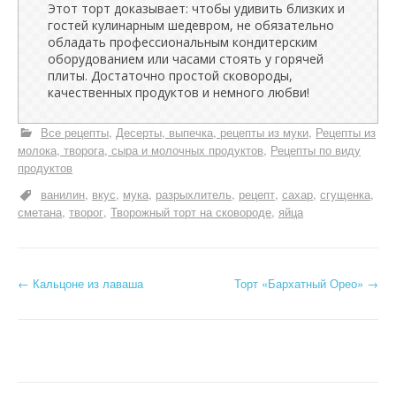
Этот торт доказывает: чтобы удивить близких и
гостей кулинарным шедевром, не обязательно
обладать профессиональным кондитерским
оборудованием или часами стоять у горячей
плиты. Достаточно простой сковороды,
качественных продуктов и немного любви!
Все рецепты
Десерты, выпечка, рецепты из муки
Рецепты из
молока, творога, сыра и молочных продуктов
Рецепты по виду
продуктов
ванилин
вкус
мука
разрыхлитель
рецепт
сахар
сгущенка
сметана
творог
Творожный торт на сковороде
яйца
Н
←
Кальцоне из лаваша
Торт «Бархатный Орео»
→
а
в
и