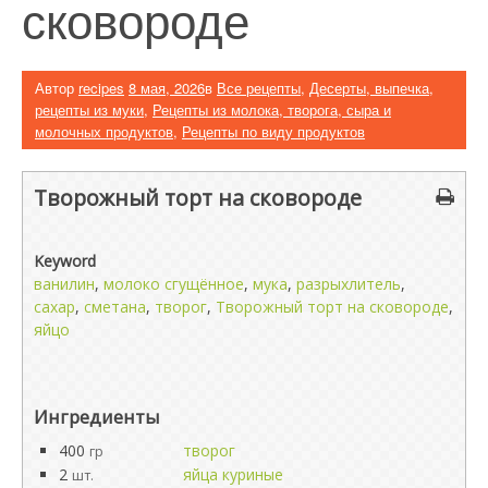
сковороде
Автор
recipes
8 мая, 2026
в
Все рецепты
,
Десерты, выпечка,
рецепты из муки
,
Рецепты из молока, творога, сыра и
молочных продуктов
,
Рецепты по виду продуктов
Творожный торт на сковороде
Keyword
ванилин
,
молоко сгущённое
,
мука
,
разрыхлитель
,
сахар
,
сметана
,
творог
,
Творожный торт на сковороде
,
яйцо
Ингредиенты
400
творог
гр
2
яйца куриные
шт.