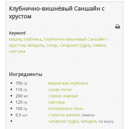
Клубнично-вишнёвый Саншайн с
хрустом
Keyword
вишня
,
клубника
,
Клубнично-вишнёвый Саншайн с
хрустом
,
миндаль
,
сахар
,
сахарная пудра
,
сливки
,
сметана
Ингредиенты
750
вишня или клубника
гр
110
сахар-песок
гр
200
сливки жирные
мл
125
сметана
гр
100
поломанное безе
гр
0,5
стрючок ванили
шт.
семена
сахарная пудра, миндаль
по вкусу