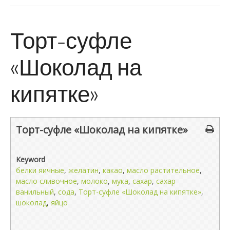
Торт-суфле
«Шоколад на
кипятке»
Торт-суфле «Шоколад на кипятке»
Keyword
белки яичные
,
желатин
,
какао
,
масло растительное
,
масло сливочное
,
молоко
,
мука
,
сахар
,
сахар
ванильный
,
сода
,
Торт-суфле «Шоколад на кипятке»
,
шоколад
,
яйцо