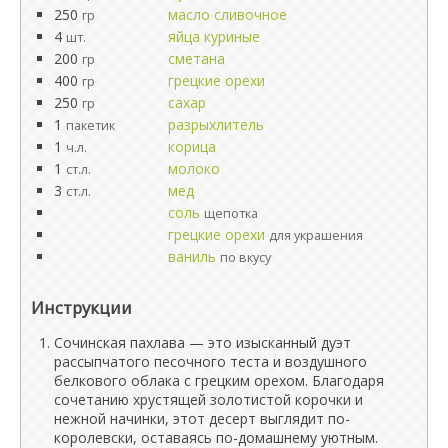
250
масло сливочное
гр
4
яйца куриные
шт.
200
сметана
гр
400
грецкие орехи
гр
250
сахар
гр
1
разрыхлитель
пакетик
1
корица
ч.л.
1
молоко
ст.л.
3
мед
ст.л.
соль
щепотка
грецкие орехи
для украшения
ваниль
по вкусу
Инструкции
Сочинская пахлава — это изысканный дуэт
рассыпчатого песочного теста и воздушного
белкового облака с грецким орехом. Благодаря
сочетанию хрустящей золотистой корочки и
нежной начинки, этот десерт выглядит по-
королевски, оставаясь по-домашнему уютным.