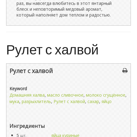
раз, вы навсегда влюбитесь в этот янтарный
блеск и неповторимый медовый аромат,
который наполняет дом теплом и радостью.
Рулет с халвой
Рулет с халвой
Keyword
Домашняя халва
,
масло сливочное
,
молоко сгущённое
,
мука
,
разрыхлитель
,
Рулет с халвой
,
сахар
,
яйцо
Ингредиенты
5
яйца куриные
шт.