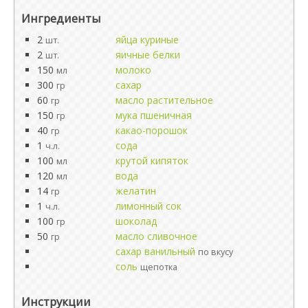
Ингредиенты
2
яйца куриные
шт.
2
яичные белки
шт.
150
молоко
мл
300
сахар
гр
60
масло растительное
гр
150
мука пшеничная
гр
40
какао-порошок
гр
1
сода
ч.л.
100
крутой кипяток
мл
120
вода
мл
14
желатин
гр
1
лимонный сок
ч.л.
100
шоколад
гр
50
масло сливочное
гр
сахар ванильный
по вкусу
соль
щепотка
Инструкции