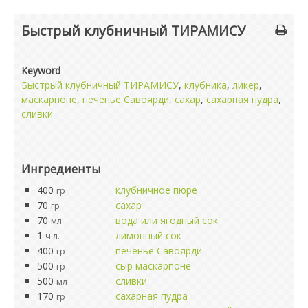
Быстрый клубничный ТИРАМИСУ
Keyword
Быстрый клубничный ТИРАМИСУ
,
клубника
,
ликер
,
маскарпоне
,
печенье Савоярди
,
сахар
,
сахарная пудра
,
сливки
Ингредиенты
400
клубничное пюре
гр
70
сахар
гр
70
вода или ягодный сок
мл
1
лимонный сок
ч.л.
400
печенье Савоярди
гр
500
сыр маскарпоне
гр
500
сливки
мл
170
сахарная пудра
гр