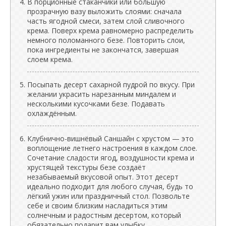
В порционные стаканчики или большую
прозрачную вазу выложить слоями: сначала
часть ягодной смеси, затем слой сливочного
крема. Поверх крема равномерно распределить
немного поломанного безе. Повторить слои,
пока ингредиенты не закончатся, завершая
слоем крема.
Посыпать десерт сахарной пудрой по вкусу. При
желании украсить нарезанным миндалем и
несколькими кусочками безе. Подавать
охлаждённым.
Клубнично-вишнёвый Саншайн с хрустом — это
воплощение летнего настроения в каждом слое.
Сочетание сладости ягод, воздушности крема и
хрустящей текстуры безе создаёт
незабываемый вкусовой опыт. Этот десерт
идеально подходит для любого случая, будь то
лёгкий ужин или праздничный стол. Позвольте
себе и своим близким насладиться этим
солнечным и радостным десертом, который
обязательно подарит вам улыбку.