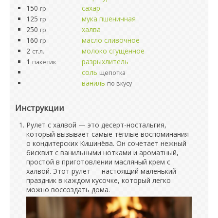
150
сахар
гр
125
мука пшеничная
гр
250
халва
гр
160
масло сливочное
гр
2
молоко сгущённое
ст.л.
1
разрыхлитель
пакетик
соль
щепотка
ваниль
по вкусу
Инструкции
Рулет с халвой — это десерт-ностальгия,
который вызывает самые тёплые воспоминания
о кондитерских Кишинёва. Он сочетает нежный
бисквит с ванильными нотками и ароматный,
простой в приготовлении масляный крем с
халвой. Этот рулет — настоящий маленький
праздник в каждом кусочке, который легко
можно воссоздать дома.