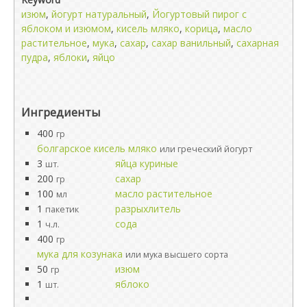
изюм
,
йогурт натуральный
,
Йогуртовый пирог с
яблоком и изюмом
,
кисель мляко
,
корица
,
масло
растительное
,
мука
,
сахар
,
сахар ванильный
,
сахарная
пудра
,
яблоки
,
яйцо
Ингредиенты
400
гр
болгарское кисель мляко
или греческий йогурт
3
яйца куриные
шт.
200
сахар
гр
100
масло растительное
мл
1
разрыхлитель
пакетик
1
сода
ч.л.
400
гр
мука для козунака
или мука высшего сорта
50
изюм
гр
1
яблоко
шт.