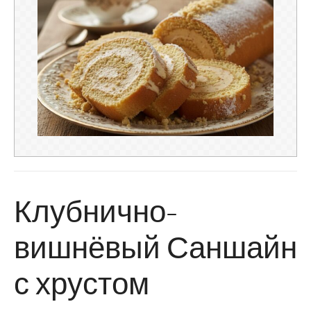
Клубнично-
вишнёвый Саншайн
с хрустом