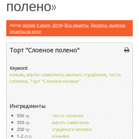
полено»
Автор
recipes
3 июля, 2015
в
Все рецепты
,
Десерты, выпечка,
рецепты из муки
Торт "Слоеное полено"
Keyword
коньяк
,
масло сливочное
,
молоко сгущённое
,
тесто
слоёное
,
Торт "Слоеное полено"
Ингредиенты
500
тесто слоеное
гр
350
масло сливочное
гр
250
сгущеного молока
гр
1-2
коньяка
ст.л.