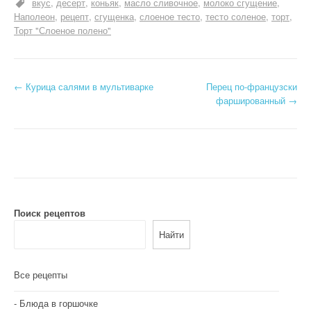
вкус
десерт
коньяк
масло сливочное
молоко сгущение
Наполеон
рецепт
сгущенка
слоеное тесто
тесто соленое
торт
Торт "Слоеное полено"
Н
←
Курица салями в мультиварке
Перец по-французски
фаршированный
→
а
в
и
г
а
Поиск рецептов
Найти
ц
и
Все рецепты
я
Блюда в горшочке