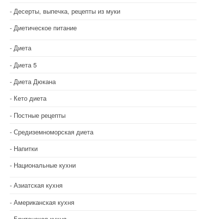
п
Десерты, выпечка, рецепты из муки
о
Диетическое питание
з
Диета
а
Диета 5
п
Диета Дюкана
и
Кето диета
с
Постные рецепты
я
Средиземноморская диета
м
Напитки
Национальные кухни
Азиатская кухня
Американская кухня
Британская кухня