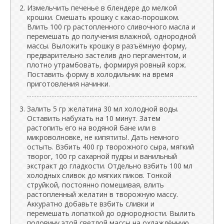
Измельчить печенье в блендере до мелкой
крошки. Смешать крошку с какао-порошком.
Влить 100 гр растопленного сливочного масла и
перемешать до получения влажной, однородной
массы. Выложить крошку в разъёмную форму,
предварительно застелив дно пергаментом, и
плотно утрамбовать, формируя ровный корж.
Поставить форму в холодильник на время
приготовления начинки.
Залить 5 гр желатина 30 мл холодной воды.
Оставить набухать на 10 минут. Затем
растопить его на водяной бане или в
микроволновке, не кипятить!. Дать немного
остыть. Взбить 400 гр творожного сыра, мягкий
творог, 100 гр сахарной пудры и ванильный
экстракт до гладкости. Отдельно взбить 100 мл
холодных сливок до мягких пиков. Тонкой
струйкой, постоянно помешивая, влить
растопленный желатин в творожную массу.
Аккуратно добавьте взбить сливки и
перемешать лопаткой до однородности. Вылить
половину этой светлой массы на охлаждённую