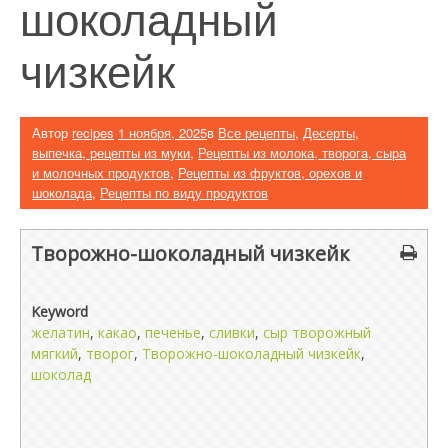
шоколадный
чизкейк
Автор
recipes
1 ноября, 2025
в
Все рецепты
,
Десерты,
выпечка, рецепты из муки
,
Рецепты из молока, творога, сыра
и молочных продуктов
,
Рецепты из фруктов, орехов и
шоколада
,
Рецепты по виду продуктов
Творожно-шоколадный чизкейк
Keyword
желатин
,
какао
,
печенье
,
сливки
,
сыр творожный
мягкий
,
творог
,
Творожно-шоколадный чизкейк
,
шоколад