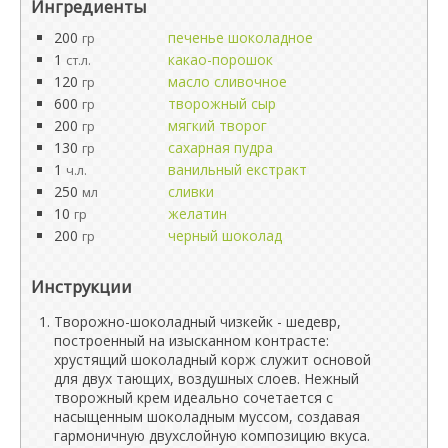
Ингредиенты
200
печенье шоколадное
гр
1
какао-порошок
ст.л.
120
масло сливочное
гр
600
творожный сыр
гр
200
мягкий творог
гр
130
сахарная пудра
гр
1
ванильный екстракт
ч.л.
250
сливки
мл
10
желатин
гр
200
черный шоколад
гр
Инструкции
Творожно-шоколадный чизкейк - шедевр,
построенный на изысканном контрасте:
хрустящий шоколадный корж служит основой
для двух тающих, воздушных слоев. Нежный
творожный крем идеально сочетается с
насыщенным шоколадным муссом, создавая
гармоничную двухслойную композицию вкуса.