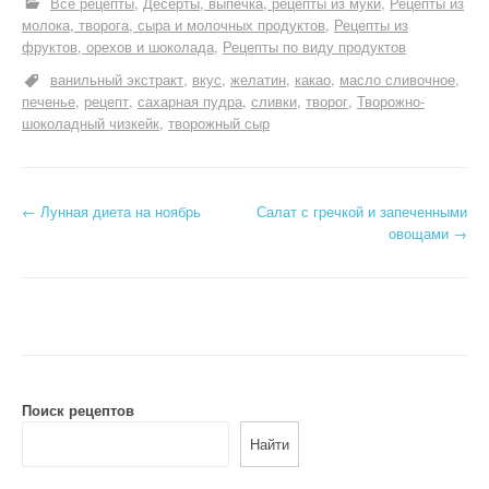
Все рецепты
Десерты, выпечка, рецепты из муки
Рецепты из
молока, творога, сыра и молочных продуктов
Рецепты из
фруктов, орехов и шоколада
Рецепты по виду продуктов
ванильный экстракт
вкус
желатин
какао
масло сливочное
печенье
рецепт
сахарная пудра
сливки
творог
Творожно-
шоколадный чизкейк
творожный сыр
Н
←
Лунная диета на ноябрь
Салат с гречкой и запеченными
овощами
→
а
в
и
г
а
Поиск рецептов
Найти
ц