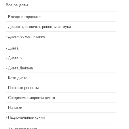
и
Все рецепты
я
Блюда в горшочке
п
Десерты, выпечка, рецепты из муки
о
Диетическое питание
з
Диета
а
Диета 5
п
Диета Дюкана
и
Кето диета
с
Постные рецепты
я
Средиземноморская диета
м
Напитки
Национальные кухни
Азиатская кухня