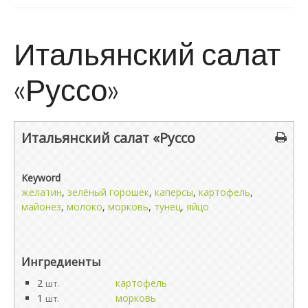
Итальянский салат
«Руссо»
Итальянский салат «Руссо
Keyword
желатин
,
зелёный горошек
,
каперсы
,
картофель
,
майонез
,
молоко
,
морковь
,
тунец
,
яйцо
Ингредиенты
2
картофель
шт.
1
морковь
шт.