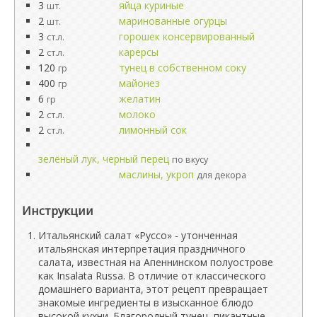
3
яйца куриные
шт.
2
маринованные огурцы
шт.
3
горошек консервированный
ст.л.
2
карерсы
ст.л.
120
тунец в собственном соку
гр
400
майонез
гр
6
желатин
гр
2
молоко
ст.л.
2
лимонный сок
ст.л.
зелёный лук, черный перец
по вкусу
маслины, укроп
для декора
Инструкции
Итальянский салат «Руссо» - утонченная
итальянская интерпретация праздничного
салата, известная на Апеннинском полуострове
как Insalata Russa. В отличие от классического
домашнего варианта, этот рецепт превращает
знакомые ингредиенты в изысканное блюдо
высокой кухни. Благородный тунец, пикантные