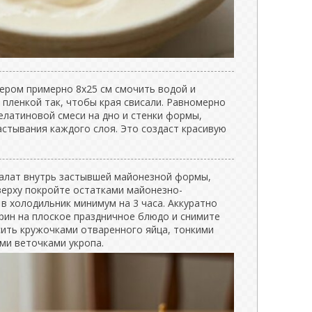
ром примерно 8x25 см смочить водой и
пленкой так, чтобы края свисали. Равномерно
елатиновой смеси на дно и стенки формы,
астывания каждого слоя. Это создаст красивую
алат внутрь застывшей майонезной формы,
верху покройте остатками майонезно-
в холодильник минимум на 3 часа. Аккуратно
рин на плоское праздничное блюдо и снимите
сить кружочками отваренного яйца, тонкими
ми веточками укропа.