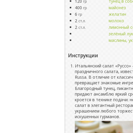
120
тунец в со
гр
400
майонез
гр
6
желатин
гр
2
молоко
ст.л.
2
лимонный с
ст.л.
зелёный лук
маслины, у
Инструкции
Итальянский салат «Руссо» 
праздничного салата, извес
Russa. В отличие от класси
превращает знакомые ингре
Благородный тунец, пикант
придают ансамблю яркий ср
кроется в технике подачи:
салат в элегантный рестор
украшением любого торжест
искушенных гурманов.