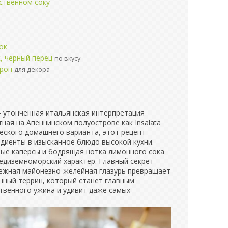
бственном соку
ок
, черный перец
по вкусу
кроп
для декора
- утонченная итальянская интерпретация
тная на Апеннинском полуострове как Insalata
ческого домашнего варианта, этот рецепт
диенты в изысканное блюдо высокой кухни.
ные каперсы и бодрящая нотка лимонного сока
едиземноморский характер. Главный секрет
 нежная майонезно-желейная глазурь превращает
анный террин, который станет главным
венного ужина и удивит даже самых