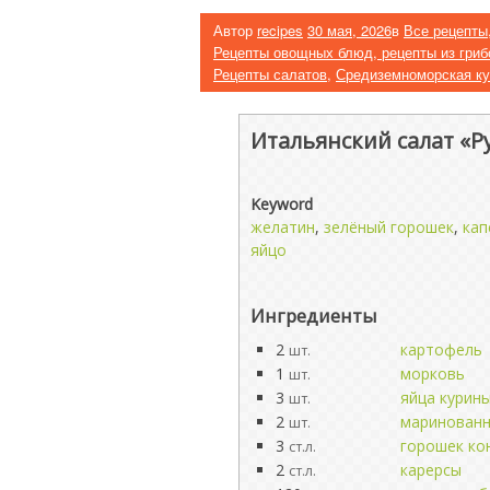
Автор
recipes
30 мая, 2026
в
Все рецепты
Рецепты овощных блюд, рецепты из гриб
Рецепты салатов
,
Средиземноморская ку
Итальянский салат «Р
Keyword
желатин
,
зелёный горошек
,
кап
яйцо
Ингредиенты
2
картофель
шт.
1
морковь
шт.
3
яйца курин
шт.
2
маринованн
шт.
3
горошек ко
ст.л.
2
карерсы
ст.л.