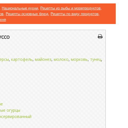
,
Национальные кухни
,
Рецепты из рыбы и морепродуктов
,
ов
,
Рецепты основных блюд
,
Рецепты по виду продуктов
,
хня
уссо
ерсы
,
картофель
,
майонез
,
молоко
,
морковь
,
тунец
,
ые
ые огурцы
нсервированный