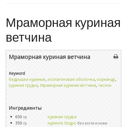
Мраморная куриная
ветчина
Мраморная куриная ветчина
Keyword
бедрышки куриные
,
коллагеновая оболочка
,
кориандр
,
куриная грудка
,
Мраморная куриная ветчина
,
чеснок
Ингредиенты
650
куриная грудка
гр
350
куриное бедро
гр
без кости и кожи