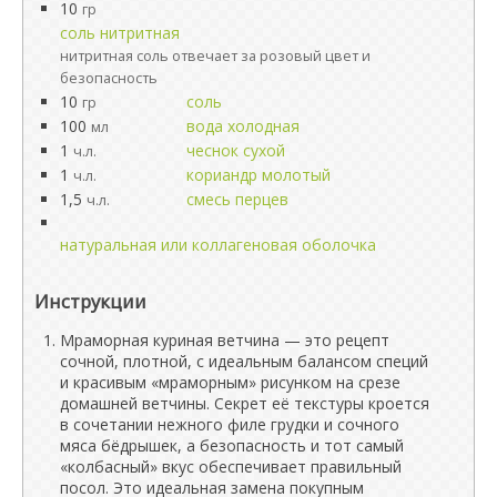
10
гр
соль нитритная
нитритная соль отвечает за розовый цвет и
безопасность
10
соль
гр
100
вода холодная
мл
1
чеснок сухой
ч.л.
1
кориандр молотый
ч.л.
1,5
смесь перцев
ч.л.
натуральная или коллагеновая оболочка
Инструкции
Мраморная куриная ветчина — это рецепт
сочной, плотной, с идеальным балансом специй
и красивым «мраморным» рисунком на срезе
домашней ветчины. Секрет её текстуры кроется
в сочетании нежного филе грудки и сочного
мяса бёдрышек, а безопасность и тот самый
«колбасный» вкус обеспечивает правильный
посол. Это идеальная замена покупным