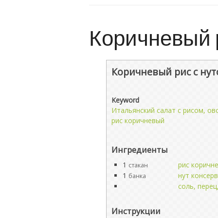
Коричневый 
Коричневый рис с ну
Keyword
Итальянский салат с рисом, о
рис коричневый
Ингредиенты
1
рис коричн
стакан
1
нут консер
банка
соль, перец
Инструкции