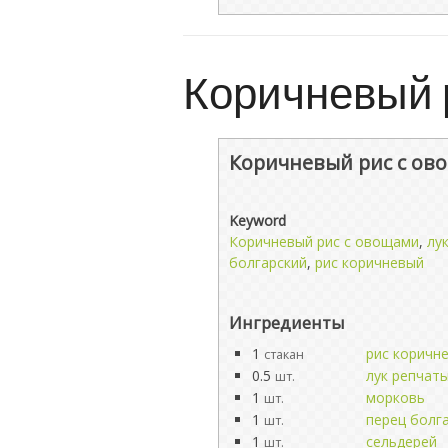
Коричневый 
Коричневый рис с ов
Keyword
Коричневый рис с овощами
,
лу
болгарский
,
рис коричневый
Ингредиенты
1
рис коричн
стакан
0.5
лук репчат
шт.
1
морковь
шт.
1
перец болг
шт.
1
сельдерей
шт.