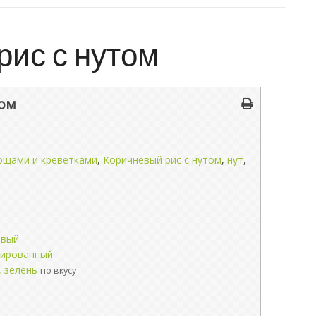
рис с нутом
том
вощами и креветками
,
Коричневый рис с нутом
,
нут
,
евый
вированный
, зелень
по вкусу