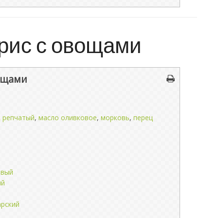
рис с овощами
ощами
к репчатый
,
масло оливковое
,
морковь
,
перец
евый
ый
арский