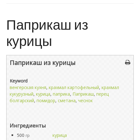
Паприкаш из
курицы
Паприкаш из курицы
Keyword
венгерская кухня
,
крахмал картофельный
,
крахмал
кукурузный
,
курица
,
паприка
,
Паприкаш
,
перец
болгарский
,
помидор
,
сметана
,
чеснок
Ингредиенты
500
курица
гр