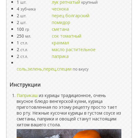
1
лук репчатый
шт.
крупный
4
чеснока
зубчика
2
перец болгарский
шт.
2
помидор
шт.
100
сметана
гр
250
сок томатный
мл.
1
крахмал
ст.л.
2
масло растительное
ст.л.
2
паприка
ст.л.
соль,зелень,перец,специи
по вкусу
Инструкции
Паприкаш
из курицы традиционное, очень
вкусное блюдо венгерской кухни, курица
приготовленная по этому рецепту просто тает
во рту. Нежные кусочки курицы в густом соусе из
сметаны, паприки и овощей станут настоящим
хитом вашего стола.