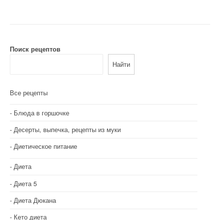
и
г
а
Поиск рецептов
Найти
ц
и
Все рецепты
я
Блюда в горшочке
п
Десерты, выпечка, рецепты из муки
о
Диетическое питание
з
Диета
а
Диета 5
п
Диета Дюкана
и
Кето диета