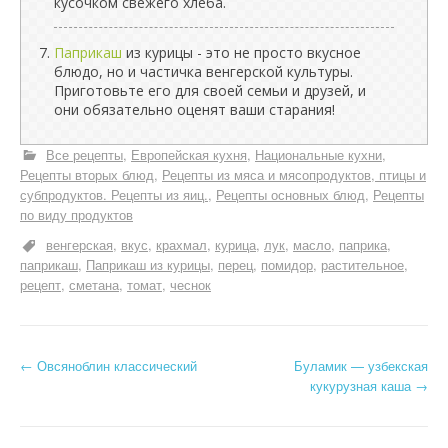
кусочком свежего хлеба.
Паприкаш
из курицы - это не просто вкусное
блюдо, но и частичка венгерской культуры.
Приготовьте его для своей семьи и друзей, и
они обязательно оценят ваши старания!
Все рецепты
Европейская кухня
Национальные кухни
Рецепты вторых блюд
Рецепты из мяса и мясопродуктов, птицы и
субпродуктов. Рецепты из яиц.
Рецепты основных блюд
Рецепты
по виду продуктов
венгерская
вкус
крахмал
курица
лук
масло
паприка
паприкаш
Паприкаш из курицы
перец
помидор
растительное
рецепт
сметана
томат
чеснок
Н
←
Овсяноблин классический
Буламик — узбекская
кукурузная каша
→
а
в