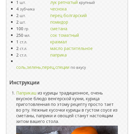
1
лук репчатый
шт.
крупный
4
чеснока
зубчика
2
перец болгарский
шт.
2
помидор
шт.
100
сметана
гр
250
сок томатный
мл.
1
крахмал
ст.л.
2
масло растительное
ст.л.
2
паприка
ст.л.
соль,зелень,перец,специи
по вкусу
Инструкции
Паприкаш
из курицы традиционное, очень
вкусное блюдо венгерской кухни, курица
приготовленная по этому рецепту просто тает
во рту. Нежные кусочки курицы в густом соусе из
сметаны, паприки и овощей станут настоящим
хитом вашего стола.