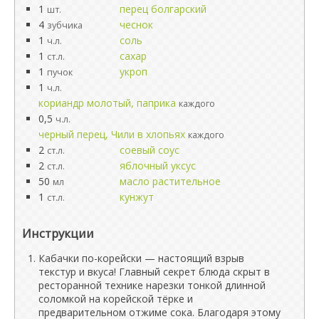
1
перец болгарский
шт.
4
чеснок
зубчика
1
соль
ч.л.
1
сахар
ст.л.
1
укроп
пучок
1
ч.л.
кориандр молотый, паприка
каждого
0,5
ч.л.
черный перец, Чили в хлопьях
каждого
2
соевый соус
ст.л.
2
яблочный уксус
ст.л.
50
масло растительное
мл
1
кунжут
ст.л.
Инструкции
Кабачки по-корейски — настоящий взрыв
текстур и вкуса! Главный секрет блюда скрыт в
ресторанной технике нарезки тонкой длинной
соломкой на корейской тёрке и
предварительном отжиме сока. Благодаря этому