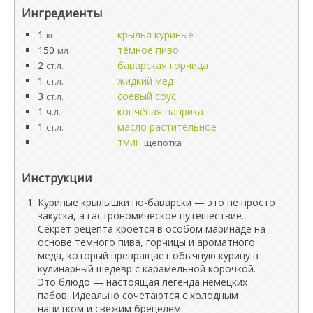
Ингредиенты
1
крылья куриные
кг
150
тёмное пиво
мл
2
баварская горчица
ст.л.
1
жидкий мед
ст.л.
3
соевый соус
ст.л.
1
копчёная паприка
ч.л.
1
масло растительное
ст.л.
тмин
щепотка
Инструкции
Куриные крылышки по-баварски — это не просто
закуска, а гастрономическое путешествие.
Секрет рецепта кроется в особом маринаде на
основе темного пива, горчицы и ароматного
меда, который превращает обычную курицу в
кулинарный шедевр с карамельной корочкой.
Это блюдо — настоящая легенда немецких
пабов. Идеально сочетаются с холодным
напитком и свежим брецелем.