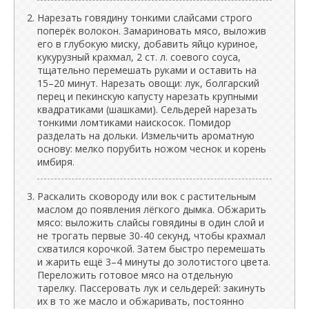
Нарезать говядину тонкими слайсами строго
поперёк волокон. Замариновать мясо, выложив
его в глубокую миску, добавить яйцо куриное,
кукурузный крахмал, 2 ст. л. соевого соуса,
тщательно перемешать руками и оставить на
15–20 минут. Нарезать овощи: лук, болгарский
перец и пекинскую капусту нарезать крупными
квадратиками (шашками). Сельдерей нарезать
тонкими ломтиками наискосок. Помидор
разделать на дольки. Измельчить ароматную
основу: мелко порубить ножом чеснок и корень
имбиря.
Раскалить сковороду или вок с растительным
маслом до появления лёгкого дымка. Обжарить
мясо: выложить слайсы говядины в один слой и
не трогать первые 30-40 секунд, чтобы крахмал
схватился корочкой. Затем быстро перемешать
и жарить ещё 3–4 минуты до золотистого цвета.
Переложить готовое мясо на отдельную
тарелку. Пассеровать лук и сельдерей: закинуть
их в то же масло и обжаривать, постоянно