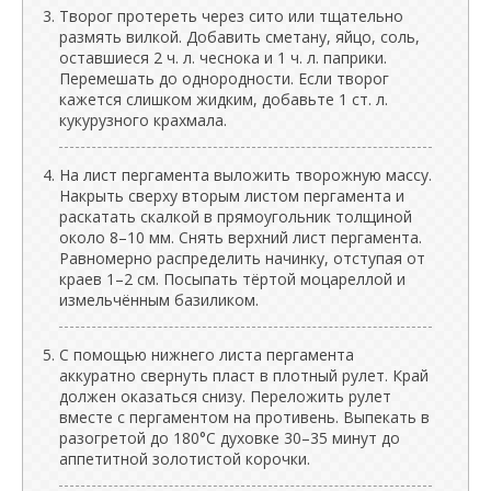
Творог протереть через сито или тщательно
размять вилкой. Добавить сметану, яйцо, соль,
оставшиеся 2 ч. л. чеснока и 1 ч. л. паприки.
Перемешать до однородности. Если творог
кажется слишком жидким, добавьте 1 ст. л.
кукурузного крахмала.
На лист пергамента выложить творожную массу.
Накрыть сверху вторым листом пергамента и
раскатать скалкой в прямоугольник толщиной
около 8–10 мм. Снять верхний лист пергамента.
Равномерно распределить начинку, отступая от
краев 1–2 см. Посыпать тёртой моцареллой и
измельчённым базиликом.
С помощью нижнего листа пергамента
аккуратно свернуть пласт в плотный рулет. Край
должен оказаться снизу. Переложить рулет
вместе с пергаментом на противень. Выпекать в
разогретой до 180°C духовке 30–35 минут до
аппетитной золотистой корочки.