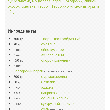
лук репчатый
,
моцарелла
,
перец болгарский
,
свиной
окорок
,
сметана
,
творог
,
Творожно-мясной штрудель
,
яйцо
Ингредиенты
300
творог пастообразный
гр
40
сметана
гр
1
яйцо куриное
шт.
2
лук репчатый
шт.
150
окорок копчёный
гр
2
шт.
болгарский перец
красный и жёлтый
200
сыр моцарелла
гр
10
базилик
гр
1
аджика
ч.л.
3
паприка копчёная
ч.л.
5
сушёный чеснок
ч.л.
1
кукурузный крахмал
ст.л.
соль
щепотка