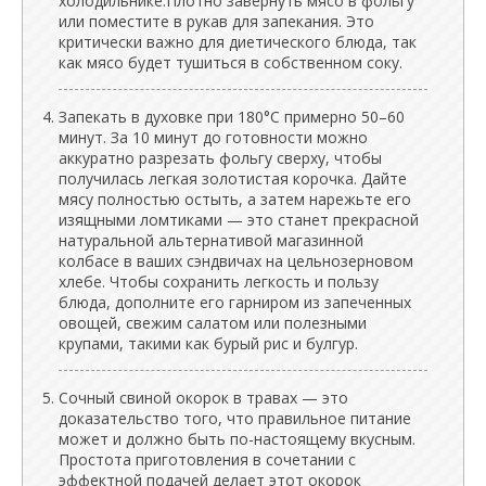
холодильнике.Плотно завернуть мясо в фольгу
или поместите в рукав для запекания. Это
критически важно для диетического блюда, так
как мясо будет тушиться в собственном соку.
Запекать в духовке при 180°C примерно 50–60
минут. За 10 минут до готовности можно
аккуратно разрезать фольгу сверху, чтобы
получилась легкая золотистая корочка. Дайте
мясу полностью остыть, а затем нарежьте его
изящными ломтиками — это станет прекрасной
натуральной альтернативой магазинной
колбасе в ваших сэндвичах на цельнозерновом
хлебе. Чтобы сохранить легкость и пользу
блюда, дополните его гарниром из запеченных
овощей, свежим салатом или полезными
крупами, такими как бурый рис и булгур.
Сочный свиной окорок в травах — это
доказательство того, что правильное питание
может и должно быть по-настоящему вкусным.
Простота приготовления в сочетании с
эффектной подачей делает этот окорок