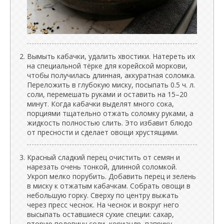
Вымыть кабачки, удалить хвостики. Натереть их
на специальной тёрке для корейской моркови,
чтобы получилась длинная, аккуратная соломка.
Переложить в глубокую миску, посыпать 0.5 ч. л.
соли, перемешать руками и оставить на 15–20
минут. Когда кабачки выделят много сока,
порциями тщательно отжать соломку руками, а
жидкость полностью слить. Это избавит блюдо
от пресности и сделает овощи хрустящими.
Красный сладкий перец очистить от семян и
нарезать очень тонкой, длинной соломкой.
Укроп мелко порубить. Добавить перец и зелень
в миску к отжатым кабачкам. Собрать овощи в
небольшую горку. Сверху по центру выжать
через пресс чеснок. На чеснок и вокруг него
высыпать оставшиеся сухие специи: сахар,
вторую половину соли, кориандр, паприку,