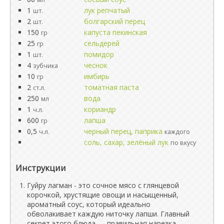
1
лук репчатый
шт.
2
болгарский перец
шт.
150
капуста пекинская
гр
25
сельдерей
гр
1
помидор
шт.
4
чеснок
зубчика
10
имбирь
гр
2
томатная паста
ст.л.
250
вода
мл
1
кориандр
ч.л.
600
лапша
гр
0,5
черный перец, паприка
ч.л.
каждого
соль, сахар, зелёный лук
по вкусу
Инструкции
Гуйру лагман - это сочное мясо с глянцевой
корочкой, хрустящие овощи и насыщенный,
ароматный соус, который идеально
обволакивает каждую ниточку лапши. Главный
секрет этого блюда — правильная нарезка,