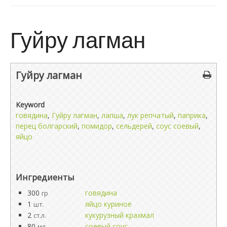
Гуйру лагман
Гуйру лагман
Keyword
говядина
,
Гуйру лагман
,
лапша
,
лук репчатый
,
паприка
,
перец болгарский
,
помидор
,
сельдерей
,
соус соевый
,
яйцо
Ингредиенты
300
говядина
гр
1
яйцо куриное
шт.
2
кукурузный крахмал
ст.л.
80
соевый соус
мл