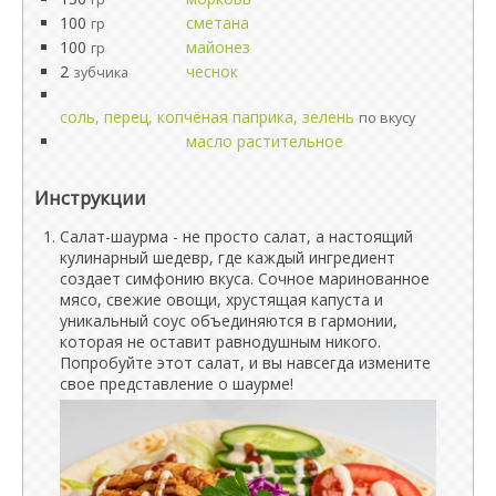
100
сметана
гр
100
майонез
гр
2
чеснок
зубчика
соль, перец, копчёная паприка, зелень
по вкусу
масло растительное
Инструкции
Салат-шаурма - не просто салат, а настоящий
кулинарный шедевр, где каждый ингредиент
создает симфонию вкуса. Сочное маринованное
мясо, свежие овощи, хрустящая капуста и
уникальный соус объединяются в гармонии,
которая не оставит равнодушным никого.
Попробуйте этот салат, и вы навсегда измените
свое представление о шаурме!