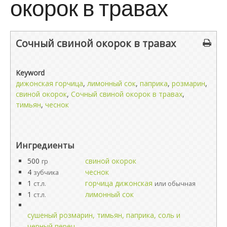
окорок в травах
Сочный свиной окорок в травах
Keyword
дижонская горчица
,
лимонный сок
,
паприка
,
розмарин
,
свиной окорок
,
Сочный свиной окорок в травах
,
тимьян
,
чеснок
Ингредиенты
500
свиной окорок
гр
4
чеснок
зубчика
1
горчица дижонская
ст.л.
или обычная
1
лимонный сок
ст.л.
сушеный розмарин, тимьян, паприка, соль и
черный перец