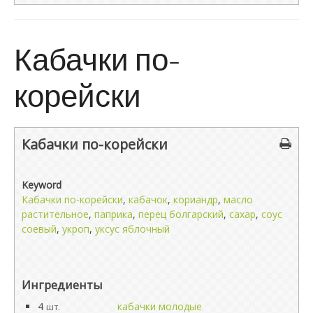
Кабачки по-
корейски
Кабачки по-корейски
Keyword
Кабачки по-корейски
,
кабачок
,
кориандр
,
масло
растительное
,
паприка
,
перец болгарский
,
сахар
,
соус
соевый
,
укроп
,
уксус яблочный
Ингредиенты
4
кабачки молодые
шт.