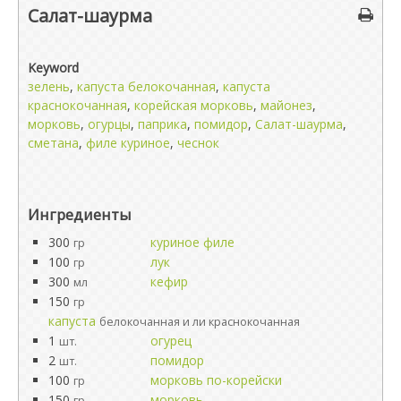
Салат-шаурма
Keyword
зелень
,
капуста белокочанная
,
капуста
краснокочанная
,
корейская морковь
,
майонез
,
морковь
,
огурцы
,
паприка
,
помидор
,
Салат-шаурма
,
сметана
,
филе куриное
,
чеснок
Ингредиенты
300
куриное филе
гр
100
лук
гр
300
кефир
мл
150
гр
капуста
белокочанная и ли краснокочанная
1
огурец
шт.
2
помидор
шт.
100
морковь по-корейски
гр
150
морковь
гр