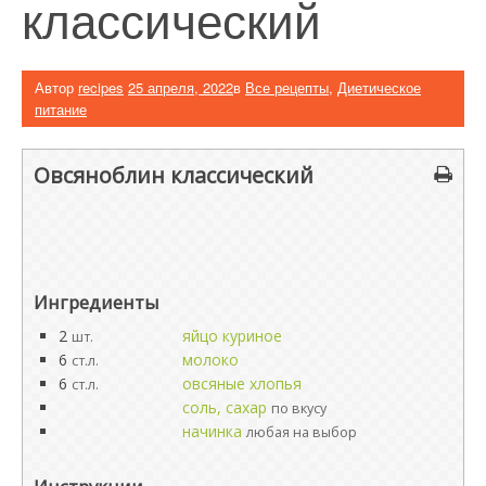
классический
Автор
recipes
25 апреля, 2022
в
Все рецепты
,
Диетическое
питание
Овсяноблин классический
Ингредиенты
2
яйцо куриное
шт.
6
молоко
ст.л.
6
овсяные хлопья
ст.л.
соль, сахар
по вкусу
начинка
любая на выбор