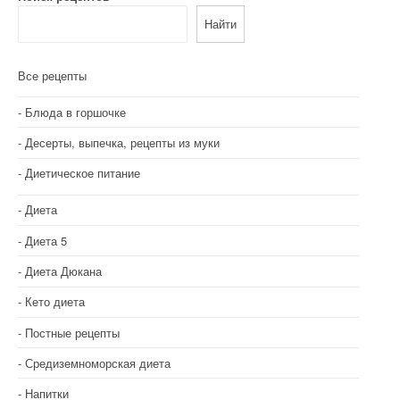
а
Найти
ц
и
Все рецепты
я
Блюда в горшочке
п
Десерты, выпечка, рецепты из муки
о
Диетическое питание
з
Диета
а
Диета 5
п
Диета Дюкана
и
Кето диета
с
Постные рецепты
Средиземноморская диета
я
Напитки