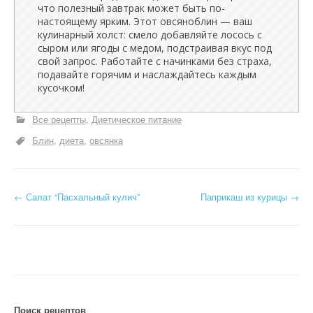
что полезный завтрак может быть по-
настоящему ярким. Этот овсяноблин — ваш
кулинарный холст: смело добавляйте лосось с
сыром или ягоды с медом, подстраивая вкус под
свой запрос. Работайте с начинками без страха,
подавайте горячим и наслаждайтесь каждым
кусочком!
Все рецепты
Диетическое питание
Блин
диета
овсянка
Н
←
Салат “Пасхальный кулич”
Паприкаш из курицы
→
а
в
и
г
Поиск рецептов