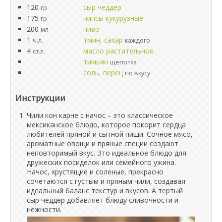
120
сыр чеддер
гр
175
чипсы кукурузные
гр
200
пиво
мл
1
тмин, сахар
ч.л.
каждого
4
масло растительное
ст.л.
тимьян
щепотка
соль, перец
по вкусу
Инструкции
Чили кон карне с начос – это классическое
мексиканское блюдо, которое покорит сердца
любителей пряной и сытной пищи. Сочное мясо,
ароматные овощи и пряные специи создают
неповторимый вкус. Это идеальное блюдо для
дружеских посиделок или семейного ужина.
Начос, хрустящие и соленые, прекрасно
сочетаются с густым и пряным чили, создавая
идеальный баланс текстур и вкусов. А тертый
сыр чеддер добавляет блюду сливочности и
нежности.