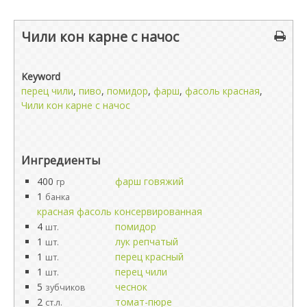
Чили кон карне с начос
Keyword
перец чили
,
пиво
,
помидор
,
фарш
,
фасоль красная
,
Чили кон карне с начос
Ингредиенты
400
фарш говяжий
гр
1
банка
красная фасоль консервированная
4
помидор
шт.
1
лук репчатый
шт.
1
перец красный
шт.
1
перец чили
шт.
5
чеснок
зубчиков
2
томат-пюре
ст.л.