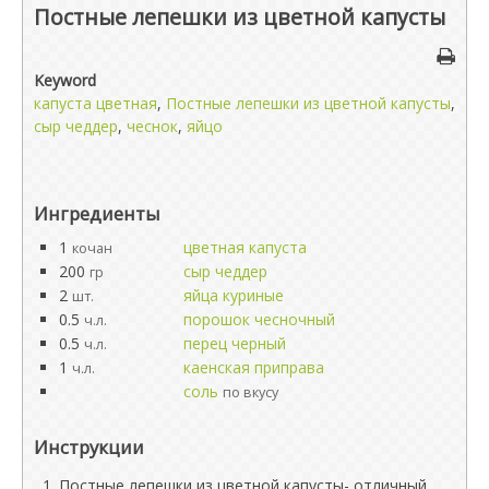
Постные лепешки из цветной капусты
Keyword
капуста цветная
,
Постные лепешки из цветной капусты
,
сыр чеддер
,
чеснок
,
яйцо
Ингредиенты
1
цветная капуста
кочан
200
сыр чеддер
гр
2
яйца куриные
шт.
0.5
порошок чесночный
ч.л.
0.5
перец черный
ч.л.
1
каенская приправа
ч.л.
соль
по вкусу
Инструкции
Постные лепешки из цветной капусты- отличный