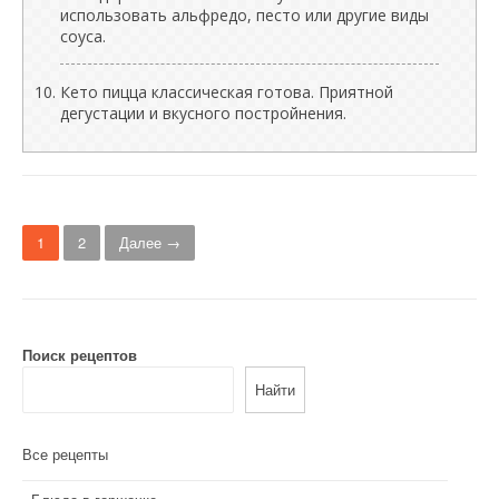
использовать альфредо, песто или другие виды
соуса.
Кето пицца классическая готова. Приятной
дегустации и вкусного постройнения.
Н
1
2
Далее →
а
в
и
Поиск рецептов
г
Найти
а
Все рецепты
ц