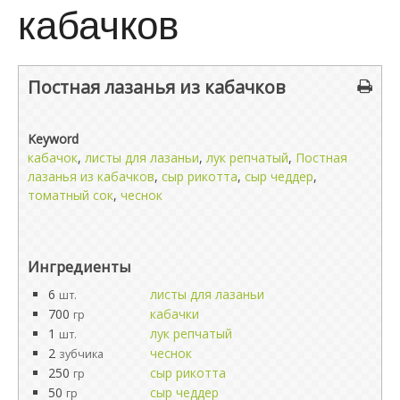
кабачков
Постная лазанья из кабачков
Keyword
кабачок
,
листы для лазаньи
,
лук репчатый
,
Постная
лазанья из кабачков
,
сыр рикотта
,
сыр чеддер
,
томатный сок
,
чеснок
Ингредиенты
6
листы для лазаньи
шт.
700
кабачки
гр
1
лук репчатый
шт.
2
чеснок
зубчика
250
сыр рикотта
гр
50
сыр чеддер
гр