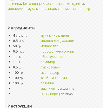
ветчина
,
Кето пицца классическая
,
кетодиета
,
моцарелла
,
мука миндальная
,
салями
,
сыр чеддер
Ингредиенты
4
мука миндальная
стакана
0,5
молоко миндальное
ч.л.
50
моцарелла
гр
0,5
порошок чесночный
ч.л.
1
яйцо куриное
шт.
1
помидор
шт.
0,5
лук красный
шт.
100
сыр чеддер
гр
100
колбаса салями
гр
100
ветчина
гр
маслины
по желанию
соль, перец
по вкусу
Инструкции