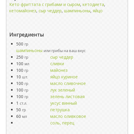
Кето фриттата с грибами и сыром
,
кетодиета
,
кетомайонез
,
сыр чеддер
,
шампиньоны
,
яйцо
Ингредиенты
500
гр
шампиньоны
или грибы на ваш вкус
250
сыр чеддер
гр
100
сливки
мл
100
майонез
гр
10
яйцо куриное
шт.
100
масло сливочное
гр
100
лук зеленый
гр
100
зелень листовая
гр
1
уксус винный
ст.л.
50
петрушка
гр
60
масло оливковое
мл
соль, перец