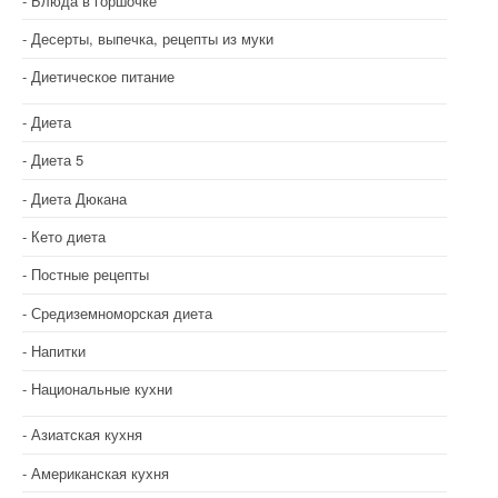
и
Блюда в горшочке
Десерты, выпечка, рецепты из муки
я
Диетическое питание
п
о
Диета
з
Диета 5
Диета Дюкана
а
Кето диета
п
Постные рецепты
и
Средиземноморская диета
с
Напитки
я
Национальные кухни
м
Азиатская кухня
Американская кухня