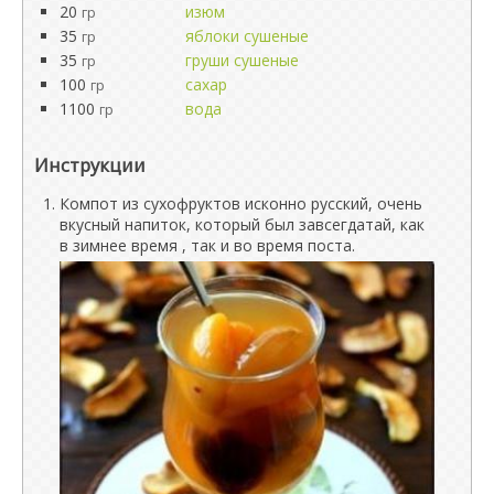
20
изюм
гр
35
яблоки сушеные
гр
35
груши сушеные
гр
100
сахар
гр
1100
вода
гр
Инструкции
Компот из сухофруктов исконно русский, очень
вкусный напиток, который был завсегдатай, как
в зимнее время , так и во время поста.