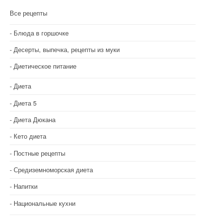
и
Все рецепты
я
Блюда в горшочке
п
Десерты, выпечка, рецепты из муки
о
Диетическое питание
з
Диета
а
Диета 5
п
Диета Дюкана
и
Кето диета
с
Постные рецепты
Средиземноморская диета
я
Напитки
м
Национальные кухни