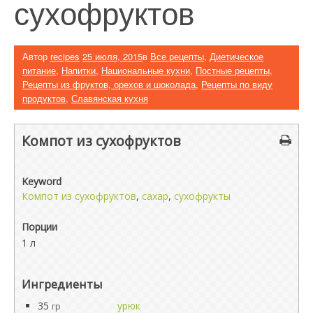
сухофруктов
Автор
recipes
25 июля, 2015
в
Все рецепты
,
Диетическое
питание
,
Напитки
,
Национальные кухни
,
Постные рецепты
,
Рецепты из фруктов, орехов и шоколада
,
Рецепты по виду
продуктов
,
Славянская кухня
Компот из сухофруктов
Keyword
Компот из сухофруктов
,
сахар
,
сухофрукты
Порции
1 л
Ингредиенты
35
урюк
гр