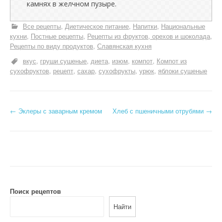
камнях в желчном пузыре.
Все рецепты
Диетическое питание
Напитки
Национальные
кухни
Постные рецепты
Рецепты из фруктов, орехов и шоколада
Рецепты по виду продуктов
Славянская кухня
вкус
груши сушеные
диета
изюм
компот
Компот из
сухофруктов
рецепт
сахар
сухофрукты
урюк
яблоки сушеные
Н
←
Эклеры с заварным кремом
Хлеб с пшеничными отрубями
→
а
в
и
г
Поиск рецептов
а
Найти
ц