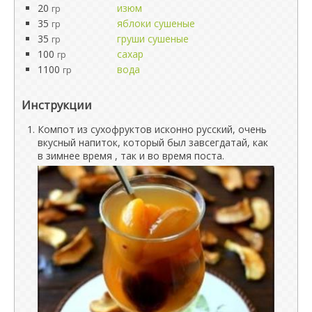
20
изюм
гр
35
яблоки сушеные
гр
35
груши сушеные
гр
100
сахар
гр
1100
вода
гр
Инструкции
Компот из сухофруктов исконно русский, очень
вкусный напиток, который был завсегдатай, как
в зимнее время , так и во время поста.