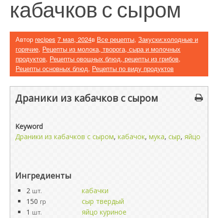
кабачков с сыром
Автор
recipes
7 мая, 2024
в
Все рецепты
,
Закуски:холодные и
горячие
,
Рецепты из молока, творога, сыра и молочных
продуктов
,
Рецепты овощных блюд, рецепты из грибов
,
Рецепты основных блюд
,
Рецепты по виду продуктов
Драники из кабачков с сыром
Keyword
Драники из кабачков с сыром
,
кабачок
,
мука
,
сыр
,
яйцо
Ингредиенты
2
кабачки
шт.
150
сыр твердый
гр
1
яйцо куриное
шт.