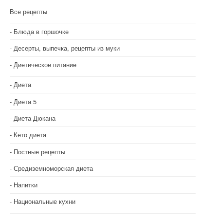
и
Все рецепты
я
Блюда в горшочке
п
Десерты, выпечка, рецепты из муки
о
Диетическое питание
з
Диета
а
Диета 5
п
Диета Дюкана
и
Кето диета
с
Постные рецепты
я
Средиземноморская диета
м
Напитки
Национальные кухни