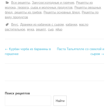
Все рецепты
Закуски:холодные и горячие
Рецепты из
молока, творога, сыра и молочных продуктов
Рецепты овощных
блюд, рецепты из грибов
Рецепты основных блюд
Рецепты по
виду продуктов
Вкус
Драники из кабачков с сыром
кабачки
масло
растительное
мука
рецепт
сыр
яйцо
Н
←
Курбан чорба из баранины в
Паста Тальятелле со свеклой и
горшочке
сыром
→
а
в
и
г
а
Поиск рецептов
Найти
ц