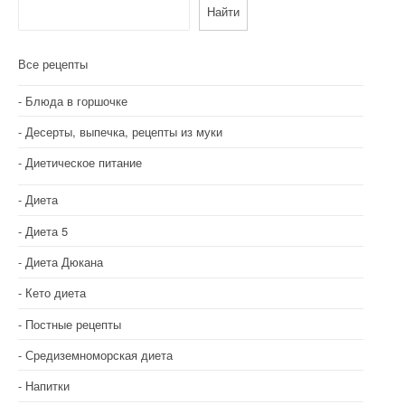
Найти
ц
и
Все рецепты
я
Блюда в горшочке
п
Десерты, выпечка, рецепты из муки
о
Диетическое питание
з
Диета
а
Диета 5
п
Диета Дюкана
и
Кето диета
с
Постные рецепты
я
Средиземноморская диета
м
Напитки