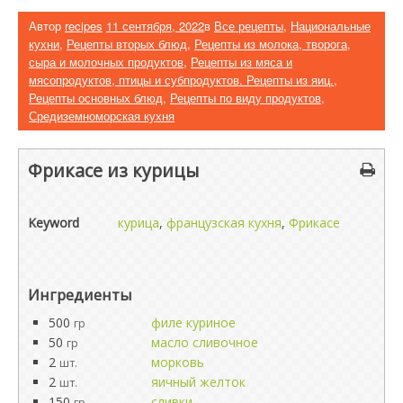
Автор
recipes
11 сентября, 2022
в
Все рецепты
,
Национальные
кухни
,
Рецепты вторых блюд
,
Рецепты из молока, творога,
сыра и молочных продуктов
,
Рецепты из мяса и
мясопродуктов, птицы и субпродуктов. Рецепты из яиц.
,
Рецепты основных блюд
,
Рецепты по виду продуктов
,
Средиземноморская кухня
Фрикасе из курицы
Keyword
курица
,
французская кухня
,
Фрикасе
Ингредиенты
500
филе куриное
гр
50
масло сливочное
гр
2
морковь
шт.
2
яичный желток
шт.
150
сливки
гр