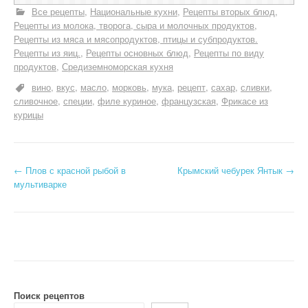
Все рецепты
Национальные кухни
Рецепты вторых блюд
Рецепты из молока, творога, сыра и молочных продуктов
Рецепты из мяса и мясопродуктов, птицы и субпродуктов.
Рецепты из яиц.
Рецепты основных блюд
Рецепты по виду
продуктов
Средиземноморская кухня
вино
вкус
масло
морковь
мука
рецепт
сахар
сливки
сливочное
специи
филе куриное
французская
Фрикасе из
курицы
Н
←
Плов с красной рыбой в
Крымский чебурек Янтык
→
мультиварке
а
в
и
г
а
Поиск рецептов