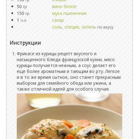
50
вино белое
гр
150
мука пшеничная
гр
1
сахар
ч.л.
соль, специи, зелень
по вкусу
Инструкции
Фрикасе из курицы рецепт вкусного и
насыщенного блюда французской кухни, мясо
курицы получается нежным, а соус делает его
ещё более ароматным и тающим во рту. Легкое
и в то же время сытное, оно станет прекрасным
выбором для семейного обеда или ужина, а
также отличной идеей для особого случая.