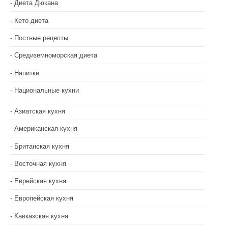
Диета Дюкана
и
Кето диета
с
Постные рецепты
я
Средиземноморская диета
м
Напитки
Национальные кухни
Азиатская кухня
Американская кухня
Британская кухня
Восточная кухня
Еврейская кухня
Европейская кухня
Кавказская кухня