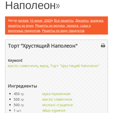
Наполеон»
Автор
recipes
10 июня, 2022
в
Все рецепты
,
Десерты, выпечка,
рецепты из муки
,
Рецепты из молока, творога, сыра и
молочных продуктов
,
Рецепты по виду продуктов
Торт "Хрустящий Наполеон"
Keyword
масло сливочное
,
мука
,
Торт "Хрустящий Наполеон"
Ингредиенты
450
мука пшеничная
гр
500
масло сливочное
гр
500
молоко сгущеное
гр
1
яйцо куриное
шт.