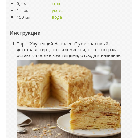
0,5
соль
ч.л.
1
уксус
ст.л.
150
вода
мл
Инструкции
Торт "Хрустящий Наполеон" уже знакомый с
детства десерт, но с изюминкой, т.к. его коржи
остаются более хрустящими, отсюда и название.