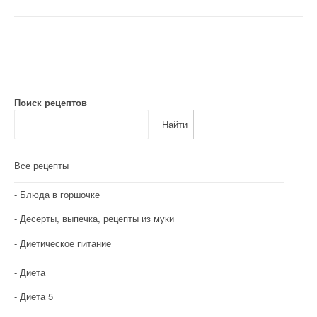
а
в
и
г
а
Поиск рецептов
Найти
ц
и
Все рецепты
я
Блюда в горшочке
п
Десерты, выпечка, рецепты из муки
о
Диетическое питание
з
Диета
а
Диета 5
п