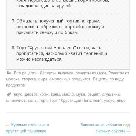
складывая один на другой.
Обмазать полученный тортик по краям,
покрошить обрезки от коржей в крошку и
присыпать сверху и по бокам.
Торт "Хрустящий Наполеон" готов, дать
пропитаться, насколько хватит терпения и
можно наслаждаться.
Все рецепты
Десерты, выпечка, рецепты из муки
Рецепты из
молока, творога, сыра и молочных продуктов
Рецепты по виду
продуктов
вкус
десерт
корж
крем
масло
мука
рецепт
сгущенка
сливочное
соль
торт
Торт "Хрустящий Наполеон"
уксус
яйцо
Н
←
Куриные отбивные в
Запеканка из кабачков под
хрустящей панировке
сырным соусом
→