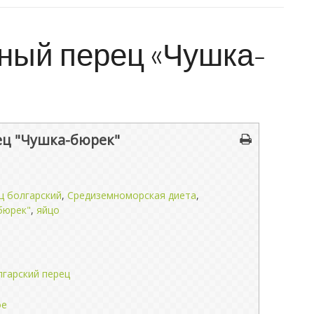
ый перец «Чушка-
ц "Чушка-бюрек"
ц болгарский
,
Средиземноморская диета
,
бюрек"
,
яйцо
лгарский перец
ое