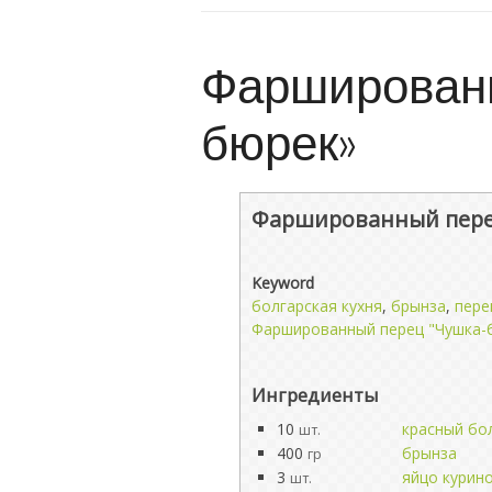
Фаршированн
бюрек»
Фаршированный пере
Keyword
болгарская кухня
,
брынза
,
пере
Фаршированный перец "Чушка-
Ингредиенты
10
красный бо
шт.
400
брынза
гр
3
яйцо курин
шт.