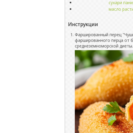
сухари пан
масло раст
Инструкции
Фаршированный перец "Чушк
фаршированного перца от б
среднеземноморской диеты.