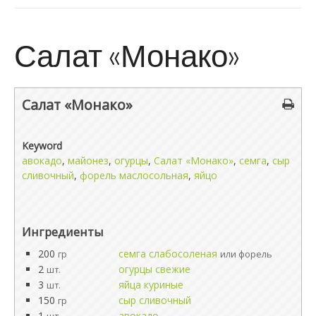
Салат «Монако»
Салат «Монако»
Keyword
авокадо
,
майонез
,
огурцы
,
Салат «Монако»
,
семга
,
сыр
сливочный
,
форель маслосольная
,
яйцо
Ингредиенты
200
семга слабосоленая
гр
или форель
2
огурцы свежие
шт.
3
яйца куриные
шт.
150
сыр сливочный
гр
1
авокадо