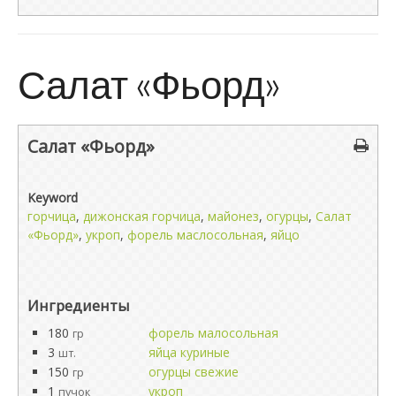
Салат «Фьорд»
Салат «Фьорд»
Keyword
горчица
,
дижонская горчица
,
майонез
,
огурцы
,
Салат
«Фьорд»
,
укроп
,
форель маслосольная
,
яйцо
Ингредиенты
180
форель малосольная
гр
3
яйца куриные
шт.
150
огурцы свежие
гр
1
укроп
пучок