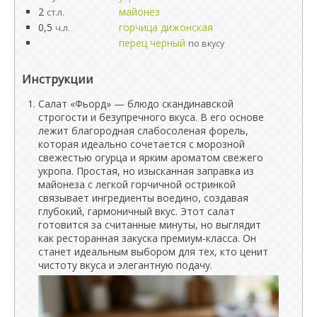
2
майонез
ст.л.
0,5
горчица дижонская
ч.л.
перец черный
по вкусу
Инструкции
Салат «Фьорд» — блюдо скандинавской
строгости и безупречного вкуса. В его основе
лежит благородная слабосоленая форель,
которая идеально сочетается с морозной
свежестью огурца и ярким ароматом свежего
укропа. Простая, но изысканная заправка из
майонеза с легкой горчичной остринкой
связывает ингредиенты воедино, создавая
глубокий, гармоничный вкус. Этот салат
готовится за считанные минуты, но выглядит
как ресторанная закуска премиум-класса. Он
станет идеальным выбором для тех, кто ценит
чистоту вкуса и элегантную подачу.