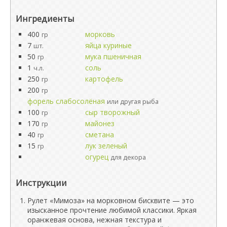
Ингредиенты
400
морковь
гр
7
яйца куриные
шт.
50
мука пшеничная
гр
1
соль
ч.л.
250
картофель
гр
200
гр
форель слабосолёная
или другая рыба
100
сыр творожный
гр
170
майонез
гр
40
сметана
гр
15
лук зеленый
гр
огурец
для декора
Инструкции
Рулет «Мимоза» на морковном бисквите — это
изысканное прочтение любимой классики. Яркая
оранжевая основа, нежная текстура и