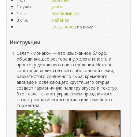
шт.
1
укроп
пучок
1
лимонный сок
ч.л.
3
майонез
ст.л.
соль, перец
по вкусу
Инструкции
Салат «Монако» — это изысканное блюдо,
объединяющее ресторанную элегантность и
простоту домашнего приготовления. Нежное
сочетание деликатесной слабосолёной сёмги,
бархатистого сливочного сыра, кремового
авокадо и освежающего хрустящего огурца
создаёт гармоничную палитру вкусов и текстур.
Этот салат станет украшением праздничного
стола, романтического ужина или семейного
торжества.