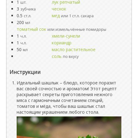
1
лук репчатый
шт.
3
чеснок
зубчика
0.5
мед
ст.л.
или 1 ст.л. сахара
200
мл
томатный сок
или измельчённые помидоры
1
хмели-сунели
ч.л.
1
кориандр
ч.л.
50
масло растительное
мл
соль
по вкусу
Инструкции
Идеальный шашлык – блюдо, которое поразит
вас своей сочностью и ароматом! Этот рецепт
раскрывает секреты приготовления нежного
мяса с гармоничным сочетанием специй,
томатов и мёда, чтобы ваш шашлык стал
настоящим украшением любого стола.