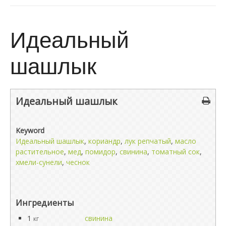
Идеальный
шашлык
Идеальный шашлык
Keyword
Идеальный шашлык
,
кориандр
,
лук репчатый
,
масло
растительное
,
мед
,
помидор
,
свинина
,
томатный сок
,
хмели-сунели
,
чеснок
Ингредиенты
1
свинина
кг