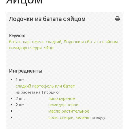
Лодочки из батата с яйцом
Keyword
батат
,
картофель сладкий
,
Лодочки из батата с яйцом
,
помидоры черри
,
яйцо
Ингредиенты
1
шт.
сладкий картофель или батат
из расчета на 1 порцию
2
яйцо куриное
шт.
2
помидор черри
шт.
масло растительное
соль, специи, зелень
по вкусу