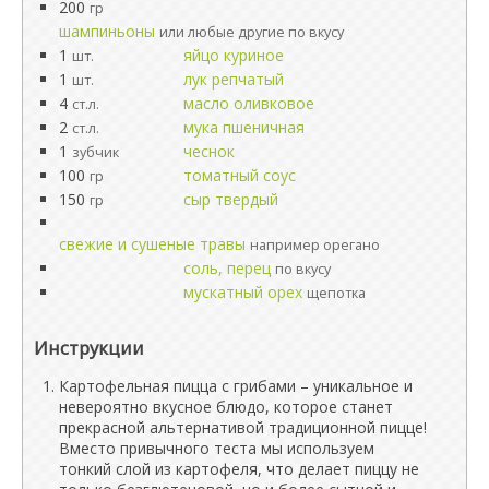
200
гр
шампиньоны
или любые другие по вкусу
1
яйцо куриное
шт.
1
лук репчатый
шт.
4
масло оливковое
ст.л.
2
мука пшеничная
ст.л.
1
чеснок
зубчик
100
томатный соус
гр
150
сыр твердый
гр
свежие и сушеные травы
например орегано
соль, перец
по вкусу
мускатный орех
щепотка
Инструкции
Картофельная пицца с грибами – уникальное и
невероятно вкусное блюдо, которое станет
прекрасной альтернативой традиционной пицце!
Вместо привычного теста мы используем
тонкий слой из картофеля, что делает пиццу не