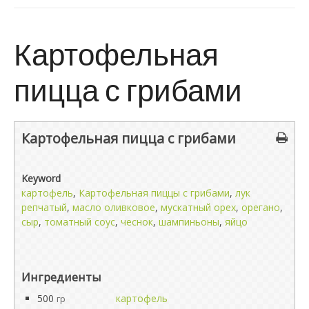
Картофельная
пицца с грибами
Картофельная пицца с грибами
Keyword
картофель
,
Картофельная пиццы с грибами
,
лук
репчатый
,
масло оливковое
,
мускатный орех
,
орегано
,
сыр
,
томатный соус
,
чеснок
,
шампиньоны
,
яйцо
Ингредиенты
500
картофель
гр