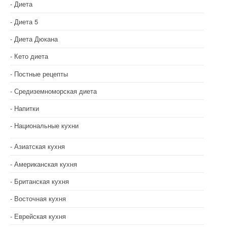
Диета
а
Диета 5
п
Диета Дюкана
и
Кето диета
с
Постные рецепты
я
Средиземноморская диета
м
Напитки
Национальные кухни
Азиатская кухня
Американская кухня
Британская кухня
Восточная кухня
Еврейская кухня