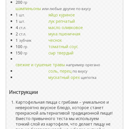
200
гр
шампиньоны
или любые другие по вкусу
1
яйцо куриное
шт.
1
лук репчатый
шт.
4
масло оливковое
ст.л.
2
мука пшеничная
ст.л.
1
чеснок
зубчик
100
томатный соус
гр
150
сыр твердый
гр
свежие и сушеные травы
например орегано
соль, перец
по вкусу
мускатный орех
щепотка
Инструкции
Картофельная пицца с грибами – уникальное и
невероятно вкусное блюдо, которое станет
прекрасной альтернативой традиционной пицце!
Вместо привычного теста мы используем
тонкий слой из картофеля, что делает пиццу не