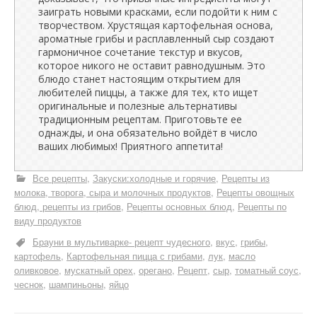
заиграть новыми красками, если подойти к ним с
творчеством. Хрустящая картофельная основа,
ароматные грибы и расплавленный сыр создают
гармоничное сочетание текстур и вкусов,
которое никого не оставит равнодушным. Это
блюдо станет настоящим открытием для
любителей пиццы, а также для тех, кто ищет
оригинальные и полезные альтернативы
традиционным рецептам. Приготовьте ее
однажды, и она обязательно войдёт в число
ваших любимых! Приятного аппетита!
Все рецепты
Закуски:холодные и горячие
Рецепты из
молока, творога, сыра и молочных продуктов
Рецепты овощных
блюд, рецепты из грибов
Рецепты основных блюд
Рецепты по
виду продуктов
Брауни в мультиварке- рецепт чудесного
вкус
грибы
картофель
Картофельная пицца с грибами
лук
масло
оливковое
мускатный орех
орегано
Рецепт
сыр
томатный соус
чеснок
шампиньоны
яйцо