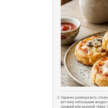
Заранее разморозить слоён
ветчину небольшим аккурат
средней или крупной тёрке