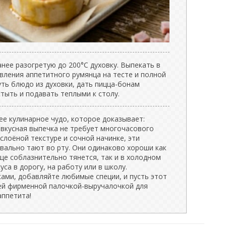
нее разогретую до 200°C духовку. Выпекать в
вления аппетитного румянца на тесте и полной
ть блюдо из духовки, дать пицца-бонам
стыть и подавать теплыми к столу.
е кулинарное чудо, которое доказывает:
 вкусная выпечка не требует многочасового
 слоёной текстуре и сочной начинке, эти
вально тают во рту. Они одинаково хороши как
еще соблазнительно тянется, так и в холодном
са в дорогу, на работу или в школу.
ами, добавляйте любимые специи, и пусть этот
ей фирменной палочкой-выручалочкой для
аппетита!