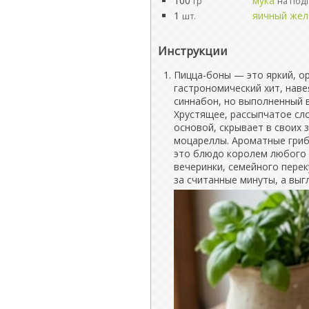
100
мука
гр
на под
1
яичный жел
шт.
Инструкции
Пицца-боны — это яркий, о
гастрономический хит, нав
синнабон, но выполненный 
Хрустящее, рассыпчатое сл
основой, скрывает в своих 
моцареллы. Ароматные гриб
это блюдо королем любого 
вечеринки, семейного перек
за считанные минуты, а выг