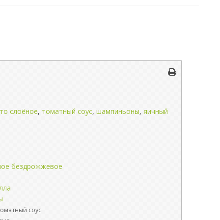
то слоёное
,
томатный соус
,
шампиньоны
,
яичный
ное бездрожжевое
лла
ы
томатный соус