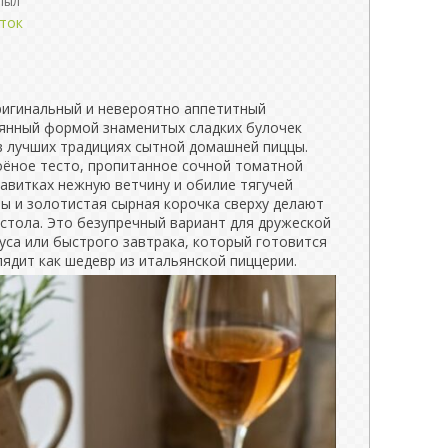
пыл
ток
ригинальный и невероятно аппетитный
еянный формой знаменитых сладких булочек
в лучших традициях сытной домашней пиццы.
оёное тесто, пропитанное сочной томатной
завитках нежную ветчину и обилие тягучей
ы и золотистая сырная корочка сверху делают
стола. Это безупречный вариант для дружеской
уса или быстрого завтрака, который готовится
лядит как шедевр из итальянской пиццерии.