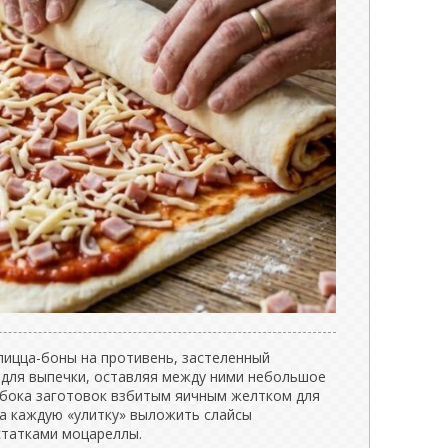
ицца-боны на противень, застеленный
для выпечки, оставляя между ними небольшое
и бока заготовок взбитым яичным желтком для
на каждую «улитку» выложить слайсы
статками моцареллы.