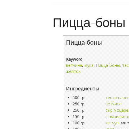
Пицца-боны
Пицца-боны
Keyword
ветчина
,
мука
,
Пицца-боны
,
тес
желток
Ингредиенты
500
тесто слое
гр
250
ветчина
гр
250
сыр моцаре
гр
150
шампиньон
гр
100
кетчуп
гр
или 