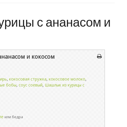
урицы с ананасом и
ананасом и кокосом
ирь
,
кокосовая стружка
,
кокосовое молоко
,
вые бобы
,
соус соевый
,
Шашлык из курицы с
ле
или бедра