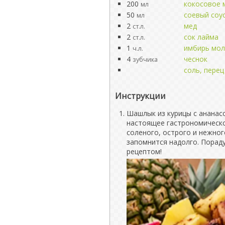
200
кокосовое 
мл
50
соевый соу
мл
2
мед
ст.л.
2
сок лайма
ст.л.
1
имбирь мо
ч.л.
4
чеснок
зубчика
соль, перец
Инструкции
Шашлык из курицы с ананасо
настоящее гастрономическо
соленого, острого и нежно
запомнится надолго. Пораду
рецептом!