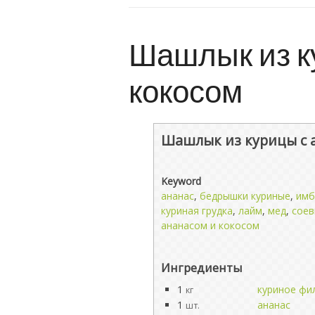
Шашлык из к
кокосом
Шашлык из курицы с 
Keyword
ананас
,
бедрышки куриные
,
имб
куриная грудка
,
лайм
,
мед
,
сое
ананасом и кокосом
Ингредиенты
1
куриное фи
кг
1
ананас
шт.