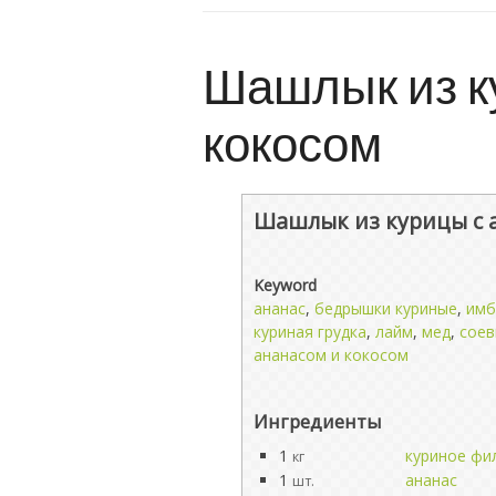
Шашлык из к
кокосом
Шашлык из курицы с 
Keyword
ананас
,
бедрышки куриные
,
имб
куриная грудка
,
лайм
,
мед
,
сое
ананасом и кокосом
Ингредиенты
1
куриное фи
кг
1
ананас
шт.