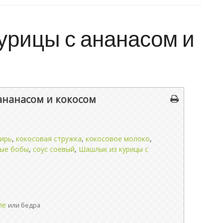
урицы с ананасом и
ананасом и кокосом
ирь
,
кокосовая стружка
,
кокосовое молоко
,
вые бобы
,
соус соевый
,
Шашлык из курицы с
ле
или бедра