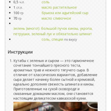
0,5
соль
ч.л.
1
масло растительное
ст.л.
100
брынза или адыгейский сыр
гр
70
масло сливочное
гр
зелень (много!): большой пучок кинзы, укропа,
петрушки, зеленый лук и обязательно шпинат
соль, специи
по вкусу
Инструкции
Кутабы с зеленью и сыром — это гармоничное
сочетание тончайшего пресного теста,
ароматных трав и нежного тягучего сыра. В
отличие от классических вариантов, добавление
сыра делает начинку более сытной и кремовой,
идеально дополняя свежесть шпината и кинзы.
Приготовленные на сухой сковороде и
смазанные домашним маслом, они становятся
настоящим деликатесом кавказской кухни.