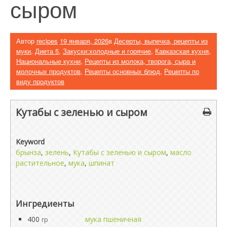
сыром
Автор
recipes
19 января, 2026
в
Десерты, выпечка, рецепты из
муки
,
Диета 5
,
Закуски:холодные и горячие
,
Кавказская кухня
,
Национальные кухни
,
Рецепты из молока, творога, сыра и
молочных продуктов
,
Рецепты основных блюд
,
Рецепты по
виду продуктов
Кутабы с зеленью и сыром
Keyword
брынза
,
зелень
,
Кутабы с зеленью и сыром
,
масло
растительное
,
мука
,
шпинат
Ингредиенты
400
мука пшеничная
гр