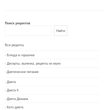
и
г
а
Поиск рецептов
Найти
ц
и
Все рецепты
я
Блюда в горшочке
п
Десерты, выпечка, рецепты из муки
о
Диетическое питание
з
Диета
а
Диета 5
п
Диета Дюкана
и
Кето диета