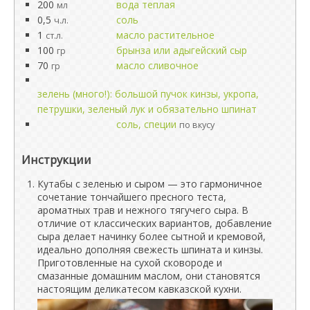
200
вода теплая
мл
0,5
соль
ч.л.
1
масло растительное
ст.л.
100
брынза или адыгейский сыр
гр
70
масло сливочное
гр
зелень (много!): большой пучок кинзы, укропа,
петрушки, зеленый лук и обязательно шпинат
соль, специи
по вкусу
Инструкции
Кутабы с зеленью и сыром — это гармоничное
сочетание тончайшего пресного теста,
ароматных трав и нежного тягучего сыра. В
отличие от классических вариантов, добавление
сыра делает начинку более сытной и кремовой,
идеально дополняя свежесть шпината и кинзы.
Приготовленные на сухой сковороде и
смазанные домашним маслом, они становятся
настоящим деликатесом кавказской кухни.