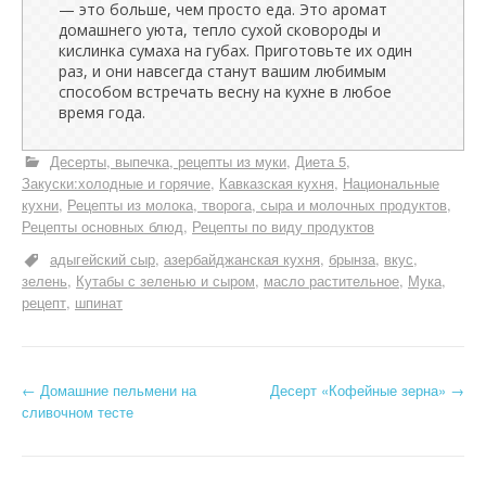
— это больше, чем просто еда. Это аромат
домашнего уюта, тепло сухой сковороды и
кислинка сумаха на губах. Приготовьте их один
раз, и они навсегда станут вашим любимым
способом встречать весну на кухне в любое
время года.
Десерты, выпечка, рецепты из муки
Диета 5
Закуски:холодные и горячие
Кавказская кухня
Национальные
кухни
Рецепты из молока, творога, сыра и молочных продуктов
Рецепты основных блюд
Рецепты по виду продуктов
адыгейский сыр
азербайджанская кухня
брынза
вкус
зелень
Кутабы с зеленью и сыром
масло растительное
Мука
рецепт
шпинат
Н
←
Домашние пельмени на
Десерт «Кофейные зерна»
→
сливочном тесте
а
в