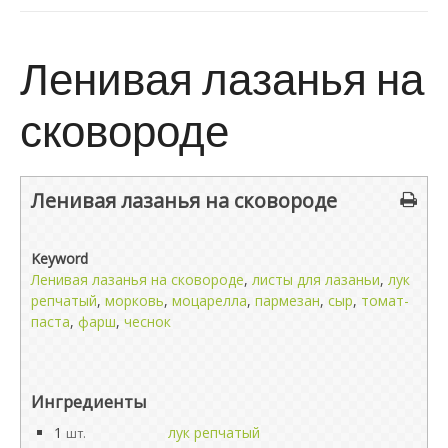
Ленивая лазанья на
сковороде
Ленивая лазанья на сковороде
Keyword
Ленивая лазанья на сковороде
,
листы для лазаньи
,
лук
репчатый
,
морковь
,
моцарелла
,
пармезан
,
сыр
,
томат-
паста
,
фарш
,
чеснок
Ингредиенты
1
лук репчатый
шт.