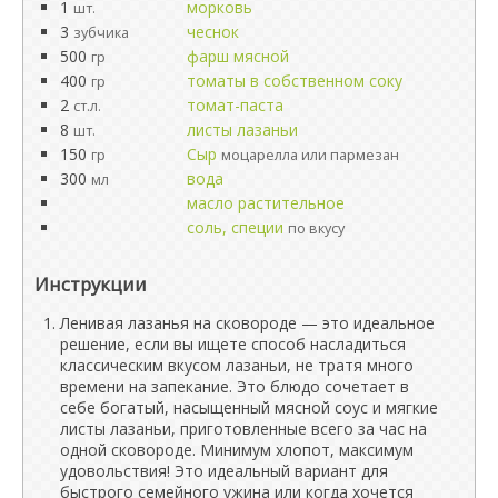
1
морковь
шт.
3
чеснок
зубчика
500
фарш мясной
гр
400
томаты в собственном соку
гр
2
томат-паста
ст.л.
8
листы лазаньи
шт.
150
Сыр
гр
моцарелла или пармезан
300
вода
мл
масло растительное
соль, специи
по вкусу
Инструкции
Ленивая лазанья на сковороде — это идеальное
решение, если вы ищете способ насладиться
классическим вкусом лазаньи, не тратя много
времени на запекание. Это блюдо сочетает в
себе богатый, насыщенный мясной соус и мягкие
листы лазаньи, приготовленные всего за час на
одной сковороде. Минимум хлопот, максимум
удовольствия! Это идеальный вариант для
быстрого семейного ужина или когда хочется