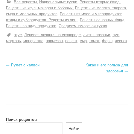
Все рецепты
Национальные кухни
Рецепты вторых блюд
Рецепты из круп, макарон и бобовых
Рецепты из молока, творога,
сыра и молочных продуктов
Рецепты из мяса и мясопродуктов,
птицы и субпродуктов. Рецепты из яиц.
Рецепты основных блюд
Рецепты по виду продуктов
Средиземноморская кухня
вкус
Ленивая лазанья на сковороде
листы лазаньи
лук
морковь
моцарелла
пармезан
рецепт
сыр
томат
фарш
чеснок
Н
←
Рулет с халвой
Какао и его польза для
здоровья
→
а
в
и
г
а
Поиск рецептов
Найти
ц