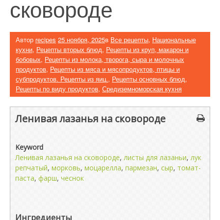
сковороде
Автор
recipes
25 ноября, 2025
в
Все рецепты
,
Национальные
кухни
,
Рецепты вторых блюд
,
Рецепты из круп, макарон и
бобовых
,
Рецепты из молока, творога, сыра и молочных
продуктов
,
Рецепты из мяса и мясопродуктов, птицы и
субпродуктов. Рецепты из яиц.
,
Рецепты основных блюд
,
Рецепты по виду продуктов
,
Средиземноморская кухня
Ленивая лазанья на сковороде
Keyword
Ленивая лазанья на сковороде
,
листы для лазаньи
,
лук
репчатый
,
морковь
,
моцарелла
,
пармезан
,
сыр
,
томат-
паста
,
фарш
,
чеснок
Ингредиенты