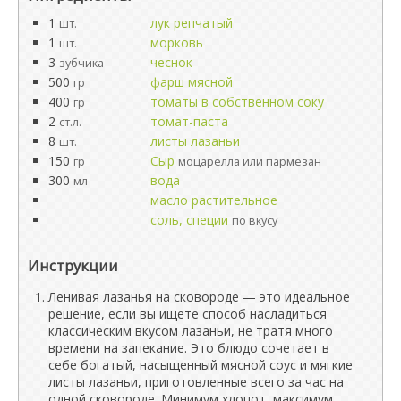
1
лук репчатый
шт.
1
морковь
шт.
3
чеснок
зубчика
500
фарш мясной
гр
400
томаты в собственном соку
гр
2
томат-паста
ст.л.
8
листы лазаньи
шт.
150
Сыр
гр
моцарелла или пармезан
300
вода
мл
масло растительное
соль, специи
по вкусу
Инструкции
Ленивая лазанья на сковороде — это идеальное
решение, если вы ищете способ насладиться
классическим вкусом лазаньи, не тратя много
времени на запекание. Это блюдо сочетает в
себе богатый, насыщенный мясной соус и мягкие
листы лазаньи, приготовленные всего за час на
одной сковороде. Минимум хлопот, максимум