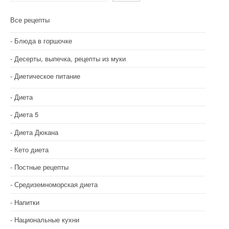
и
Все рецепты
я
Блюда в горшочке
п
Десерты, выпечка, рецепты из муки
о
Диетическое питание
з
Диета
а
Диета 5
п
Диета Дюкана
и
Кето диета
с
Постные рецепты
я
Средиземноморская диета
м
Напитки
Национальные кухни