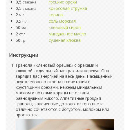
0,5
грецкие орехи
стакана
0,5
кокосовая стружка
стакана
2
корица
ч.л.
0.5
соль морская
ч.л.
50
кленовый сироп
мл
2
миндальное масло
ст.л.
50
сушёная клюква
гр
Инструкции
Гранола «Кленовый орешек» с орехами и
клюквой - идеальный завтрак или перекус. Она
зарядит вас энергией на весь день! Насыщенный
вкус кленового сиропа в сочетании с
хрустящими орехами, нежным миндальным
маслом и нотками корицы не оставит
равнодушным никого. Аппетитные гроздья
гранолы, запеченные до золотистого цвета,
отлично сочетаются с йогуртом, молоком или
просто так.