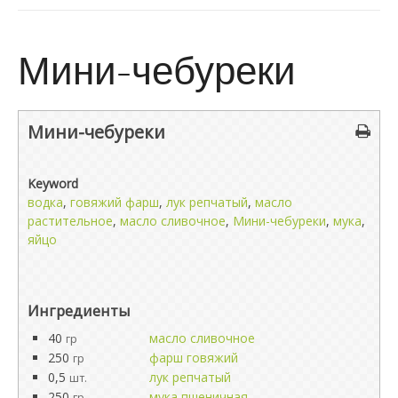
Мини-чебуреки
Мини-чебуреки
Keyword
водка
,
говяжий фарш
,
лук репчатый
,
масло
растительное
,
масло сливочное
,
Мини-чебуреки
,
мука
,
яйцо
Ингредиенты
40
масло сливочное
гр
250
фарш говяжий
гр
0,5
лук репчатый
шт.
250
мука пшеничная
гр