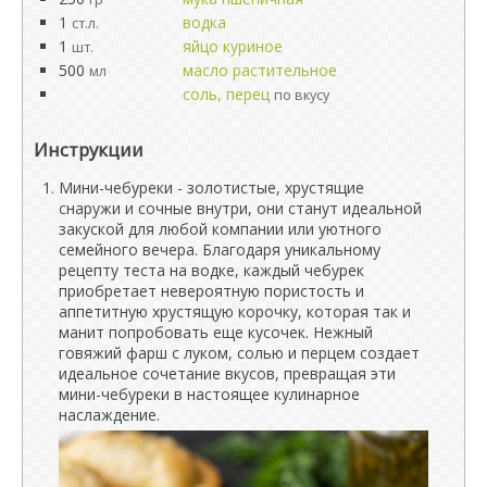
1
водка
ст.л.
1
яйцо куриное
шт.
500
масло растительное
мл
соль, перец
по вкусу
Инструкции
Мини-чебуреки - золотистые, хрустящие
снаружи и сочные внутри, они станут идеальной
закуской для любой компании или уютного
семейного вечера. Благодаря уникальному
рецепту теста на водке, каждый чебурек
приобретает невероятную пористость и
аппетитную хрустящую корочку, которая так и
манит попробовать еще кусочек. Нежный
говяжий фарш с луком, солью и перцем создает
идеальное сочетание вкусов, превращая эти
мини-чебуреки в настоящее кулинарное
наслаждение.