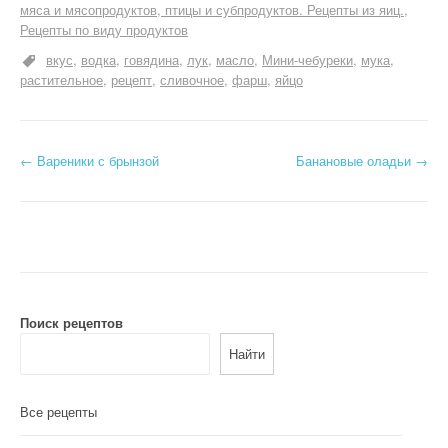
мяса и мясопродуктов, птицы и субпродуктов. Рецепты из яиц.
Рецепты по виду продуктов
вкус
водка
говядина
лук
масло
Мини-чебуреки
мука
растительное
рецепт
сливочное
фарш
яйцо
Н
←
Вареники с брынзой
Банановые оладьи
→
а
в
и
г
Поиск рецептов
а
Найти
ц
и
Все рецепты