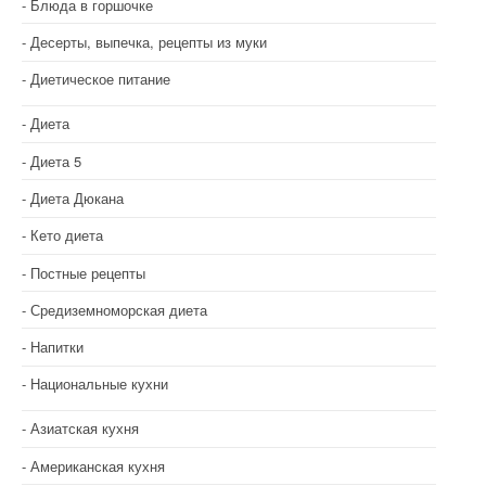
я
Блюда в горшочке
п
Десерты, выпечка, рецепты из муки
о
Диетическое питание
з
Диета
а
Диета 5
п
Диета Дюкана
и
Кето диета
с
Постные рецепты
Средиземноморская диета
я
Напитки
м
Национальные кухни
Азиатская кухня
Американская кухня