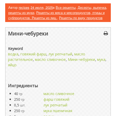
Автор
recipes
24 июля, 2025
в
Все рецепты
,
Десерты, выпечка,
рецепты из муки
,
Рецепты из мяса и мясопродуктов, птицы и
субпродуктов. Рецепты из яиц.
,
Рецепты по виду продуктов
Мини-чебуреки
Keyword
водка
,
говяжий фарш
,
лук репчатый
,
масло
растительное
,
масло сливочное
,
Мини-чебуреки
,
мука
,
яйцо
Ингредиенты
40
масло сливочное
гр
250
фарш говяжий
гр
0,5
лук репчатый
шт.
250
мука пшеничная
гр