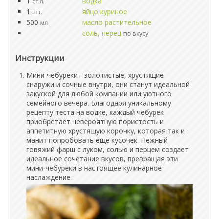
1
водка
ст.л.
1
яйцо куриное
шт.
500
масло растительное
мл
соль, перец
по вкусу
Инструкции
Мини-чебуреки - золотистые, хрустящие
снаружи и сочные внутри, они станут идеальной
закуской для любой компании или уютного
семейного вечера. Благодаря уникальному
рецепту теста на водке, каждый чебурек
приобретает невероятную пористость и
аппетитную хрустящую корочку, которая так и
манит попробовать еще кусочек. Нежный
говяжий фарш с луком, солью и перцем создает
идеальное сочетание вкусов, превращая эти
мини-чебуреки в настоящее кулинарное
наслаждение.