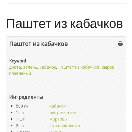
Паштет из кабачков
Паштет из кабачков
Keyword
диета
,
зелень
,
кабачок
,
Паштет из кабачков
,
сырок
плавленый
Ингредиенты
500
кабачки
гр
1
лук репчатый
шт.
1
морковь
шт.
2
сыр плавленый
шт.
1
укроп