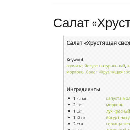
Салат «Хрус
Салат «Хрустящая све
Keyword
горчица
,
йогурт натуральный
,
к
морковь
,
Салат «Хрустящая св
Ингредиенты
1
капуста мо
кочан
2
морковь
шт.
1
лук красный
шт.
150
йогурт нат
гр
2
горчица зе
ст.л.