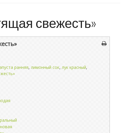
тящая свежесть»
жесть»
апуста ранняя
,
лимонный сок
,
лук красный
,
ежесть»
лодая
уральный
рновая