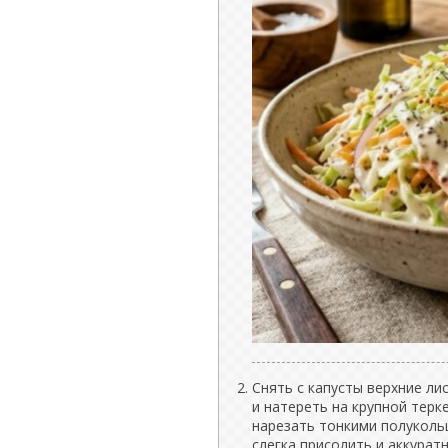
Снять с капусты верхние ли
и натереть на крупной терк
нарезать тонкими полукольц
слегка присолить и аккурат