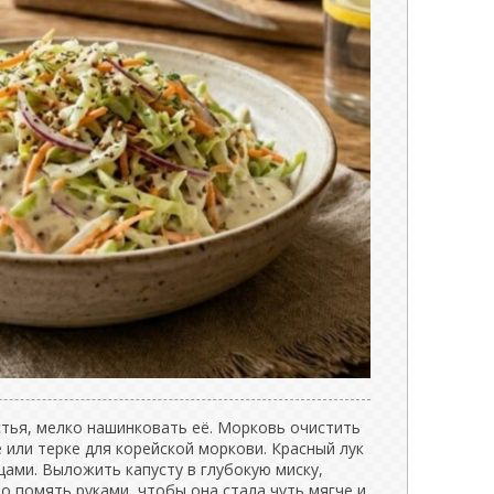
стья, мелко нашинковать её. Морковь очистить
е или терке для корейской моркови. Красный лук
ами. Выложить капусту в глубокую миску,
но помять руками, чтобы она стала чуть мягче и