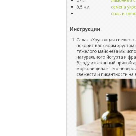
2
лимонный с
ч.л.
0,5
семена укр
ч.л.
соль и све
Инструкции
Салат «Хрустящая свежесть
покорит вас своим хрустом 
тяжелого майонеза мы испо
натурального йогурта и фра
блюду изысканный пряный а
моркови делает его неверо
свежести и пикантности на 