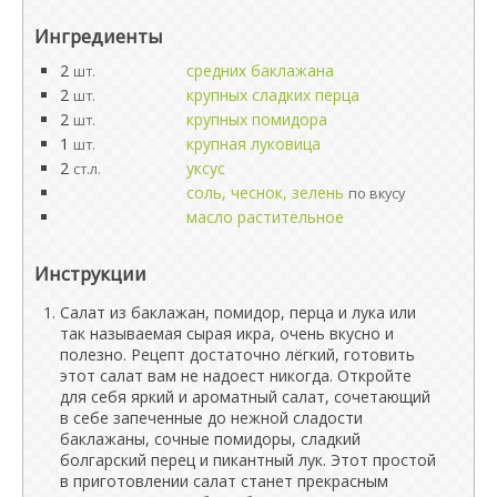
Ингредиенты
2
средних баклажана
шт.
2
крупных сладких перца
шт.
2
крупных помидора
шт.
1
крупная луковица
шт.
2
уксус
ст.л.
соль, чеснок, зелень
по вкусу
масло растительное
Инструкции
Салат из баклажан, помидор, перца и лука или
так называемая сырая икра, очень вкусно и
полезно. Рецепт достаточно лёгкий, готовить
этот салат вам не надоест никогда. Откройте
для себя яркий и ароматный салат, сочетающий
в себе запеченные до нежной сладости
баклажаны, сочные помидоры, сладкий
болгарский перец и пикантный лук. Этот простой
в приготовлении салат станет прекрасным