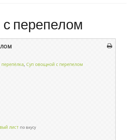
 с перепелом
елом
,
перепёлка
,
Суп овощной с перепелом
й
овый лист
по вкусу