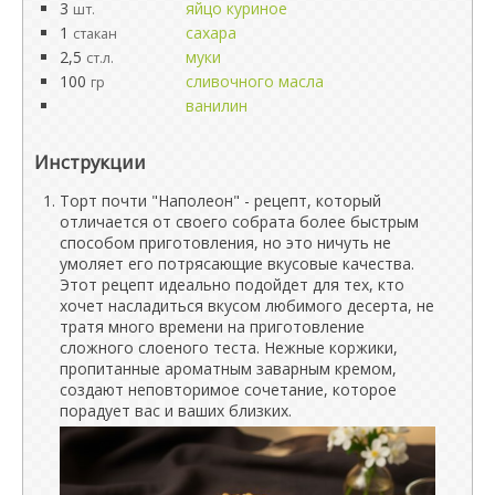
3
яйцо куриное
шт.
1
сахара
стакан
2,5
муки
ст.л.
100
сливочного масла
гр
ванилин
Инструкции
Торт почти "Наполеон" - рецепт, который
отличается от своего собрата более быстрым
способом приготовления, но это ничуть не
умоляет его потрясающие вкусовые качества.
Этот рецепт идеально подойдет для тех, кто
хочет насладиться вкусом любимого десерта, не
тратя много времени на приготовление
сложного слоеного теста. Нежные коржики,
пропитанные ароматным заварным кремом,
создают неповторимое сочетание, которое
порадует вас и ваших близких.