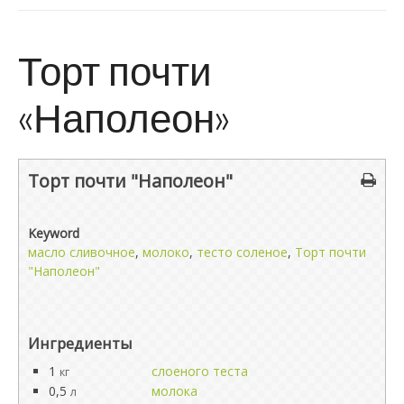
Торт почти
«Наполеон»
Торт почти "Наполеон"
Keyword
масло сливочное
,
молоко
,
тесто соленое
,
Торт почти
"Наполеон"
Ингредиенты
1
слоеного теста
кг
0,5
молока
л