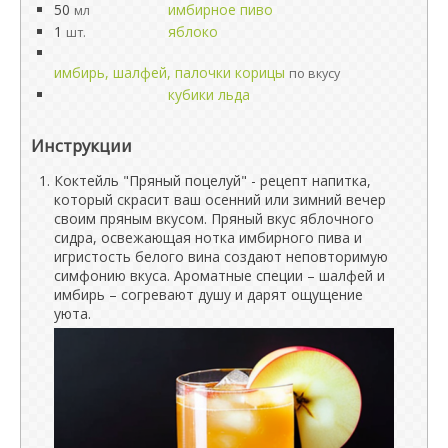
50
имбирное пиво
мл
1
яблоко
шт.
имбирь, шалфей, палочки корицы
по вкусу
кубики льда
Инструкции
Коктейль "Пряный поцелуй" - рецепт напитка,
который скрасит ваш осенний или зимний вечер
своим пряным вкусом. Пряный вкус яблочного
сидра, освежающая нотка имбирного пива и
игристость белого вина создают неповторимую
симфонию вкуса. Ароматные специи – шалфей и
имбирь – согревают душу и дарят ощущение
уюта.