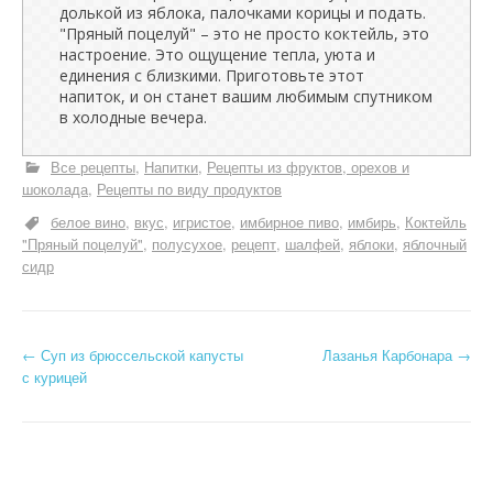
долькой из яблока, палочками корицы и подать.
"Пряный поцелуй" – это не просто коктейль, это
настроение. Это ощущение тепла, уюта и
единения с близкими. Приготовьте этот
напиток, и он станет вашим любимым спутником
в холодные вечера.
Все рецепты
Напитки
Рецепты из фруктов, орехов и
шоколада
Рецепты по виду продуктов
белое вино
вкус
игристое
имбирное пиво
имбирь
Коктейль
"Пряный поцелуй"
полусухое
рецепт
шалфей
яблоки
яблочный
сидр
Н
←
Суп из брюссельской капусты
Лазанья Карбонара
→
с курицей
а
в
и