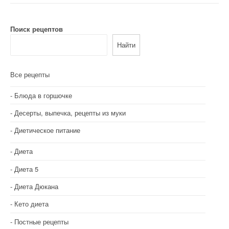
г
а
Поиск рецептов
Найти
ц
и
Все рецепты
я
Блюда в горшочке
п
Десерты, выпечка, рецепты из муки
о
Диетическое питание
з
Диета
а
Диета 5
п
Диета Дюкана
и
Кето диета
с
Постные рецепты