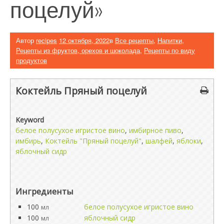
поцелуй»
Автор
recipes
12 октября, 2022
в
Все рецепты
,
Напитки
,
Рецепты из фруктов, орехов и шоколада
,
Рецепты по виду
продуктов
Коктейль Пряный поцелуй
Keyword
белое полусухое игристое вино
,
имбирное пиво
,
имбирь
,
Коктейль "Пряный поцелуй"
,
шалфей
,
яблоки
,
яблочный сидр
Ингредиенты
100
белое полусухое игристое вино
мл
100
яблочный сидр
мл