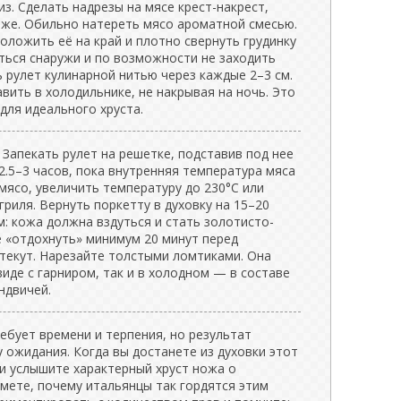
з. Сделать надрезы на мясе крест-накрест,
бже. Обильно натереть мясо ароматной смесью.
положить её на край и плотно свернуть грудинку
ться снаружи и по возможности не заходить
ь рулет кулинарной нитью через каждые 2–3 см.
вить в холодильнике, не накрывая на ночь. Это
для идеального хруста.
. Запекать рулет на решетке, подставив под нее
2.5–3 часов, пока внутренняя температура мяса
 мясо, увеличить температуру до 230°C или
риля. Вернуть поркетту в духовку на 15–20
м: кожа должна вздуться и стать золотисто-
е «отдохнуть» минимум 20 минут перед
ытекут. Нарезайте толстыми ломтиками. Она
виде с гарниром, так и в холодном — в составе
ндвичей.
ебует времени и терпения, но результат
 ожидания. Когда вы достанете из духовки этот
и услышите характерный хруст ножа о
мете, почему итальянцы так гордятся этим