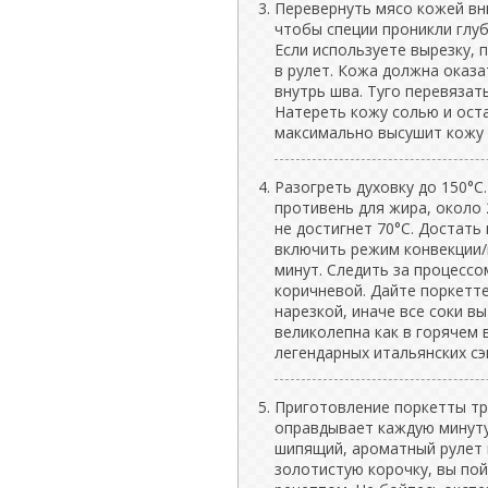
Перевернуть мясо кожей вни
чтобы специи проникли глу
Если используете вырезку, 
в рулет. Кожа должна оказа
внутрь шва. Туго перевязат
Натереть кожу солью и оста
максимально высушит кожу 
Разогреть духовку до 150°C
противень для жира, около 
не достигнет 70°C. Достать
включить режим конвекции/г
минут. Следить за процессо
коричневой. Дайте поркетт
нарезкой, иначе все соки в
великолепна как в горячем 
легендарных итальянских сэ
Приготовление поркетты тр
оправдывает каждую минуту
шипящий, ароматный рулет 
золотистую корочку, вы пой