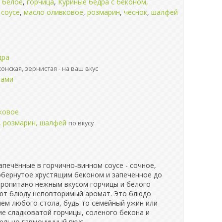
 белое
,
горчица
,
Куриные бедра с беконом,
 соусе
,
масло оливковое
,
розмарин
,
чеснок
,
шалфей
дра
онская, зернистая - на ваш вкус
сами
ковое
, розмарин, шалфей
по вкусу
апечённые в горчично-винном соусе - сочное,
обернутое хрустящим беконом и запеченное до
пропитано нежным вкусом горчицы и белого
ают блюду неповторимый аромат. Это блюдо
ем любого стола, будь то семейный ужин или
ие сладковатой горчицы, соленого бекона и
ельно гармоничный вкус.