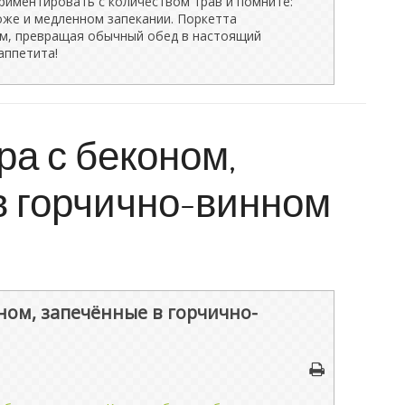
риментировать с количеством трав и помните:
оже и медленном запекании. Поркетта
м, превращая обычный обед в настоящий
аппетита!
а с беконом,
в горчично-винном
ном, запечённые в горчично-