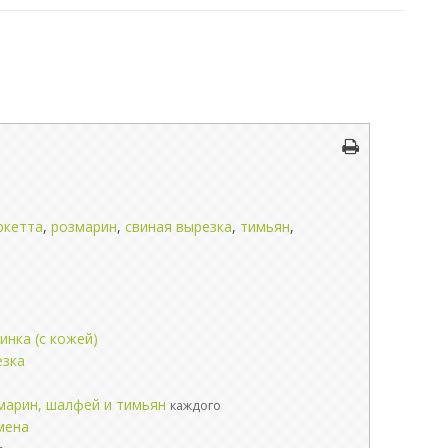
ркетта
,
розмарин
,
свиная вырезка
,
тимьян
,
инка (с кожей)
езка
марин, шалфей и тимьян
каждого
мена