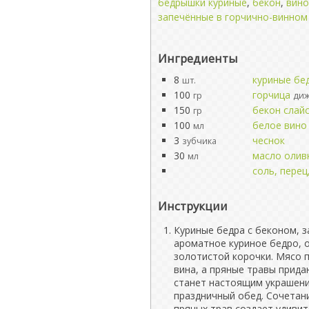
бедрышки куриные
,
бекон
,
вино
запечённые в горчично-винном
Ингредиенты
8
куриные бе
шт.
100
горчица
гр
диж
150
бекон слай
гр
100
белое вино
мл
3
чеснок
зубчика
30
масло олив
мл
соль, перец
Инструкции
Куриные бедра с беконом, з
ароматное куриное бедро, 
золотистой корочки. Мясо 
вина, а пряные травы прид
станет настоящим украшени
праздничный обед. Сочетан
пряных трав создает удивит