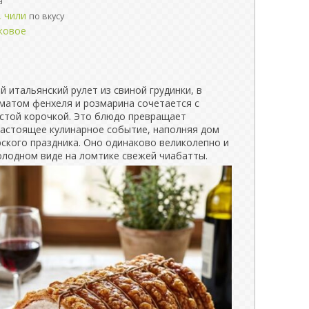
а
, чили
по вкусу
ковое
 итальянский рулет из свиной грудинки, в
матом фенхеля и розмарина сочетается с
стой корочкой. Это блюдо превращает
настоящее кулинарное событие, наполняя дом
кого праздника. Оно одинаково великолепно и
холодном виде на ломтике свежей чиабатты.