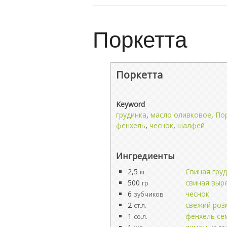
Поркетта
Поркетта
Keyword
грудинка
,
масло оливковое
,
По
фенхель
,
чеснок
,
шалфей
Ингредиенты
2,5
Свиная груд
кг
500
свиная выр
гр
6
чеснок
зубчиков
2
свежий роз
ст.л.
1
фенхель се
со.л.