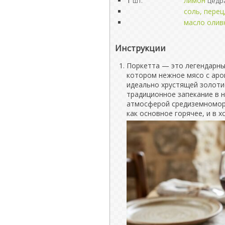
1
лимон
шт.
цедр
соль, перец
масло олив
Инструкции
Поркетта — это легендарный
котором нежное мясо с аро
идеально хрустящей золоти
традиционное запекание в 
атмосферой средиземноморс
как основное горячее, и в 