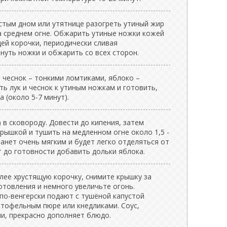
стым дном или утятнице разогреть утиный жир
а среднем огне. Обжарить утиные ножки кожей
ей корочки, периодически сливая
нуть ножки и обжарить со всех сторон.
 чеснок – тонкими ломтиками, яблоко –
ь лук и чеснок к утиным ножкам и готовить,
 (около 5-7 минут).
) в сковороду. Довести до кипения, затем
рышкой и тушить на медленном огне около 1,5 -
станет очень мягким и будет легко отделяться от
т до готовности добавить дольки яблока.
лее хрустящую корочку, снимите крышку за
отовления и немного увеличьте огонь.
по-венгерски подают с тушёной капустой
ртофельным пюре или кнедликами. Соус,
и, прекрасно дополняет блюдо.