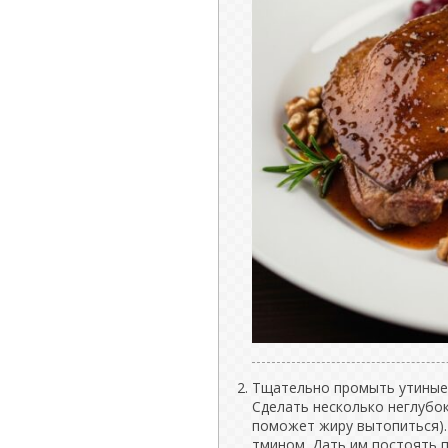
Тщательно промыть утиные
Сделать несколько неглубок
поможет жиру вытопиться).
тмином. Дать им постоять п