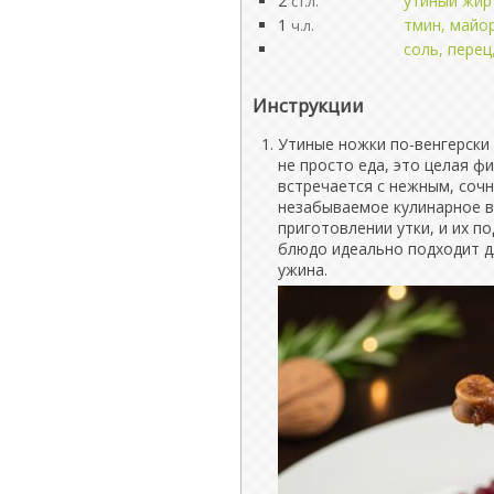
2
утиный жир
ст.л.
1
тмин, майо
ч.л.
соль, перец
Инструкции
Утиные ножки по-венгерски 
не просто еда, это целая ф
встречается с нежным, соч
незабываемое кулинарное в
приготовлении утки, и их п
блюдо идеально подходит д
ужина.