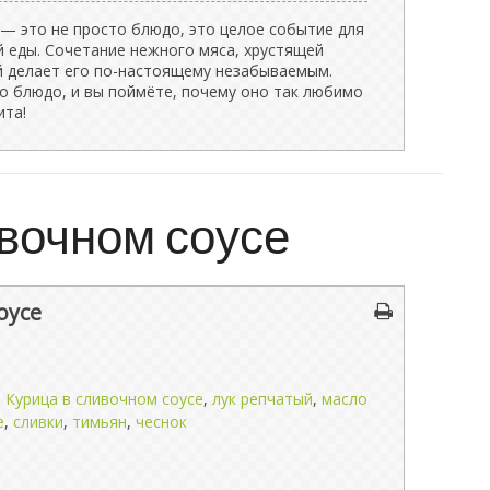
 — это не просто блюдо, это целое событие для
й еды. Сочетание нежного мяса, хрустящей
й делает его по-настоящему незабываемым.
о блюдо, и вы поймёте, почему оно так любимо
ита!
вочном соусе
оусе
,
Курица в сливочном соусе
,
лук репчатый
,
масло
е
,
сливки
,
тимьян
,
чеснок