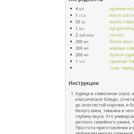
4
куриные но
шт.
1
масло раст
ст.л.
50
масло слив
гр
1
лук репчат
шт.
2
чеснок
зубчика
200
белое вино
мл
200
жирные сли
мл
200
бульон кур
мл
1
сушеный ти
ч.л.
соль, перец
Инструкции
Курица в сливочном соусе, и
классическое блюдо, сочет
до золотистой корочки, и б
белого вина, тимьяна и чес
глубину вкуса. Это универс
уютного семейного ужина, т
Простота приготовления и 
любимцем многих гурманов.