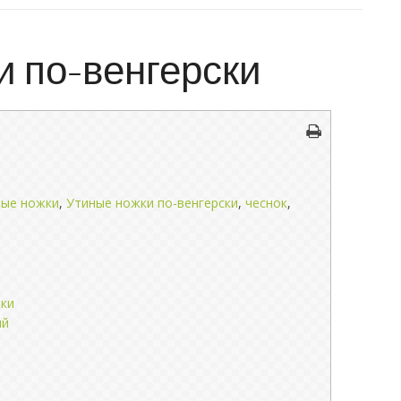
и по-венгерски
ные ножки
,
Утиные ножки по-венгерски
,
чеснок
,
ки
ый