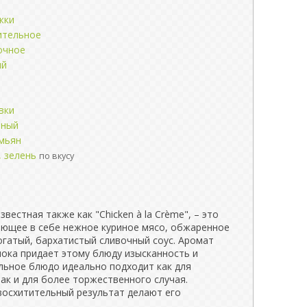
жки
ительное
очное
ый
вки
иный
мьян
, зелень
по вкусу
звестная также как "Chicken à la Crème", – это
ающее в себе нежное куриное мясо, обжаренное
огатый, бархатистый сливочный соус. Аромат
нока придает этому блюду изысканность и
альное блюдо идеально подходит как для
ак и для более торжественного случая.
восхитительный результат делают его