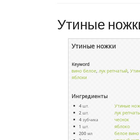
Утиные ножк
Утиные ножки
Keyword
вино белое
,
лук репчатый
,
Ути
яблоки
Ингредиенты
4
Утиные нож
шт.
2
лук репчат
шт.
4
чеснок
зубчика
1
яблоко
шт.
200
белое вино
мл