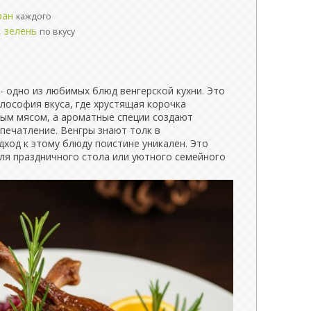
ран
каждого
, зелень
по вкусу
- одно из любимых блюд венгерской кухни. Это
илософия вкуса, где хрустящая корочка
ным мясом, а ароматные специи создают
печатление. Венгры знают толк в
одход к этому блюду поистине уникален. Это
ля праздничного стола или уютного семейного