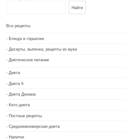
Найти
ц
и
Все рецепты
я
Блюда в горшочке
п
Десерты, выпечка, рецепты из муки
о
Диетическое питание
з
Диета
а
Диета 5
п
Диета Дюкана
и
Кето диета
с
Постные рецепты
я
Средиземноморская диета
м
Напитки