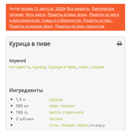
Автор
recipes
21 августа, 2022
в
Все рецепты
,
Диетическое
питание
,
Кето диета
,
Рецепты вторых блюд
,
Рецепты из мяса
и мясопродуктов, птицы и субпродуктов. Рецепты из яиц.
,
Рецепты основных блюд
,
Рецепты по виду продуктов
Курица в пиве
Keyword
кетодиета
,
курица
,
Курица в пиве
,
пиво
,
специи
Ингредиенты
1,5
курица
кг
500
пиво темное
мл
100
масло сливочное
гр
2
чеснок
зубчика
соль, специи, перец
по вкусу