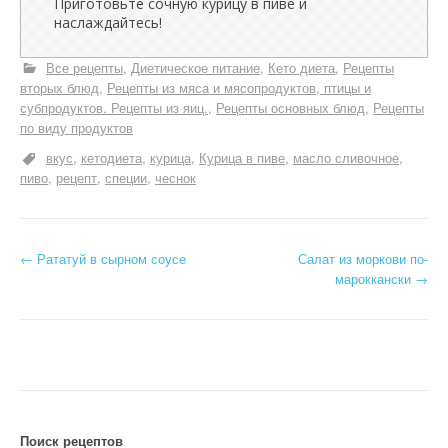
Приготовьте сочную курицу в пиве и
наслаждайтесь!
Все рецепты
Диетическое питание
Кето диета
Рецепты
вторых блюд
Рецепты из мяса и мясопродуктов, птицы и
субпродуктов. Рецепты из яиц.
Рецепты основных блюд
Рецепты
по виду продуктов
вкус
кетодиета
курица
Курица в пиве
масло сливочное
пиво
рецепт
специи
чеснок
Н
←
Рататуй в сырном соусе
Салат из моркови по-
мароккански
→
а
в
и
г
а
Поиск рецептов