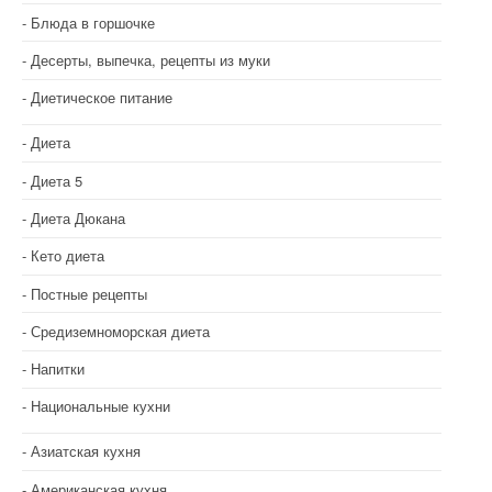
я
Блюда в горшочке
п
Десерты, выпечка, рецепты из муки
о
Диетическое питание
з
Диета
а
Диета 5
п
Диета Дюкана
и
Кето диета
с
Постные рецепты
я
Средиземноморская диета
м
Напитки
Национальные кухни
Азиатская кухня
Американская кухня