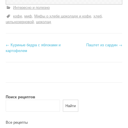
Интересно и полезно
кофе
миф
Мифы о хлебе шоколаде и кофе
хлеб
цельнозерновой
шоколад
Н
←
Куриные бедра с яблоками и
Паштет из сардин
→
картофелем
а
в
и
г
а
Поиск рецептов
Найти
ц
и
Все рецепты