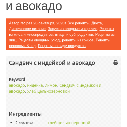
и авокадо
Автор
recipes
26 сентября, 2023
в
Все рецепты
,
Диета
,
Диетическое питание
,
Закуски:холодные и горячие
,
Рецепты
из мяса и мясопродуктов, птицы и субпродуктов. Рецепты из
яиц.
,
Рецепты овощных блюд, рецепты из грибов
,
Рецепты
основных блюд
,
Рецепты по виду продуктов
Сэндвич с индейкой и авокадо
Keyword
авокадо
,
индейка
,
лимон
,
Сэндвич с индейкой и
авокадо
,
хлеб цельнозерновой
Ингредиенты
2
хлеб цельнозерновой
ломтика