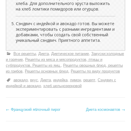
хлеба. Для дополнительного хруста выложить
на хлеб ломтики помидоров или огурцов.
Сэндвич с индейкой и авокадо готов. Вы можете
экспериментировать с разными ингредиентами и
добавками, чтобы создать свой собственный
уникальный сэндвич. Приятного аппетита.
Все рецепты
Диета
Диетическое питание
Закуски:холодные
и горячие
Рецепты из мяса и мясопродуктов, птицы и
субпродуктов. Рецепты из яиц.
Рецепты овощных блюд, рецепты
из грибов
Рецепты основных блюд
Рецепты по виду продуктов
авокадо
вкус
Диета
индейка
лимон
рецепт
Сэндвич с
индейкой и авокадо
хлеб цельнозерновой
Н
←
Французкий яблочный пирог
Диета космонавтов
→
а