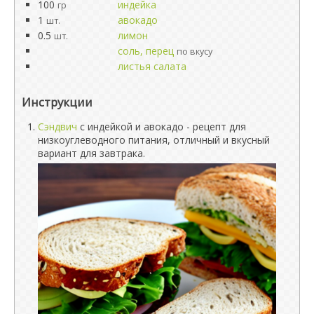
100
индейка
гр
1
авокадо
шт.
0.5
лимон
шт.
соль, перец
по вкусу
листья салата
Инструкции
Сэндвич
с индейкой и авокадо - рецепт для
низкоуглеводного питания, отличный и вкусный
вариант для завтрака.