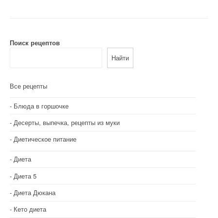
в
и
г
Поиск рецептов
а
Найти
ц
и
Все рецепты
я
Блюда в горшочке
п
Десерты, выпечка, рецепты из муки
о
Диетическое питание
з
Диета
а
Диета 5
п
Диета Дюкана
и
Кето диета