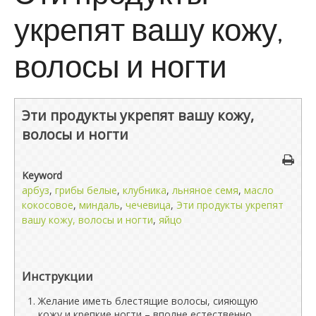
укрепят вашу кожу,
волосы и ногти
Эти продукты укрепят вашу кожу,
волосы и ногти
Keyword
арбуз
,
грибы белые
,
клубника
,
льняное семя
,
масло
кокосовое
,
миндаль
,
чечевица
,
Эти продукты укрепят
вашу кожу, волосы и ногти
,
яйцо
Инструкции
Желание иметь блестящие волосы, сияющую
кожу и крепкие ногти – вполне естественно.