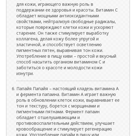
для кожи, играющего важную роль в
поддержании ее здоровья и красоты. Витамин С
обладает мощными антиоксидантными
свойствами, нейтрализуя свободные радикалы,
которые повреждают клетки кожи и ускоряют
старение. Он также стимулирует выработку
коллагена, делая кожу более упругой и
эластичной, и способствует осветлению
пигментных пятен, выравнивая тон кожи.
Употребление в пищу киви – простой и вкусный
способ насытить организм витамином С и
заботиться о красоте и молодости кожи
изнутри.
Папайя Папайя – настоящий кладезь витамина А
и фермента папаина. Витамин А играет важную
роль в обновлении клеток кожи, выравнивает ее
тон и текстуру, борется с морщинами и
пигментными пятнами. Фермент папаин
обладает отшелушивающим и
противовоспалительным действием, улучшает
кровообращение и стимулирует регенерацию
кожи. Употребление папайи в пищу или