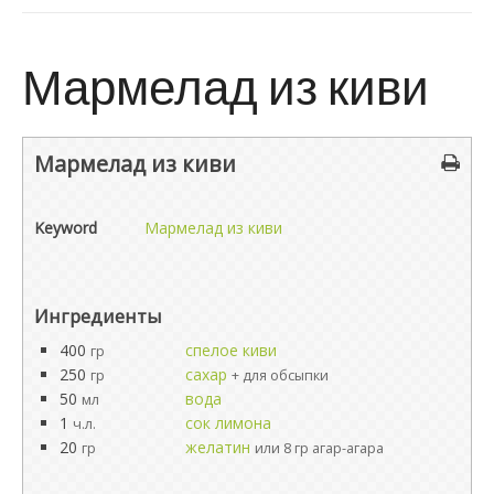
Мармелад из киви
Мармелад из киви
Keyword
Мармелад из киви
Ингредиенты
400
спелое киви
гр
250
сахар
гр
+ для обсыпки
50
вода
мл
1
сок лимона
ч.л.
20
желатин
гр
или 8 гр агар-агара