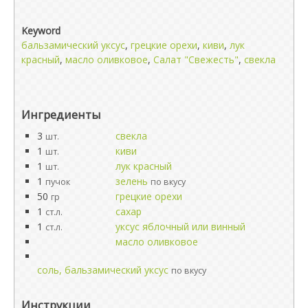
Keyword
бальзамический уксус
,
грецкие орехи
,
киви
,
лук
красный
,
масло оливковое
,
Салат "Свежесть"
,
свекла
Ингредиенты
3
свекла
шт.
1
киви
шт.
1
лук красный
шт.
1
зелень
пучок
по вкусу
50
грецкие орехи
гр
1
сахар
ст.л.
1
уксус яблочный или винный
ст.л.
масло оливковое
соль, бальзамический уксус
по вкусу
Инструкции