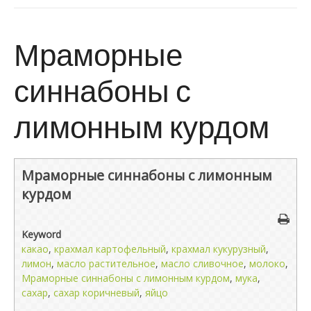
Мраморные
синнабоны с
лимонным курдом
Мраморные синнабоны с лимонным
курдом
Keyword
какао
,
крахмал картофельный
,
крахмал кукурузный
,
лимон
,
масло растительное
,
масло сливочное
,
молоко
,
Мраморные синнабоны с лимонным курдом
,
мука
,
сахар
,
сахар коричневый
,
яйцо