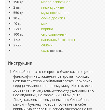
190
масло сливочное
гр
2
яйца куриные
шт.
550
мука пшеничная
гр
10
сухие дрожжи
гр
40
мак
гр
2
корица
ст.л.
100
сыр сливочный
гр
1
ванильный екстракт
ч.л.
2
сливки
ст.л.
соль
щепотка
Инструкции
Синнабон — это не просто булочка, это целая
философия наслаждения. Ее аромат корицы,
нежная текстура и обильная глазурь покорили
сердца миллионов по всему миру. Но что, если
добавить к этому классическому удовольствию
неожиданный, но гармоничный акцент?
Представляем вашему вниманию Синнабон с
маком – булочку, которая сочетает в себе
привычную сладость и легкую ореховую нотку