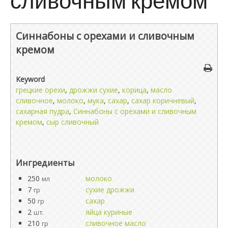
Синнабоны с орехами и сливочным
кремом
Keyword
грецкие орехи
,
дрожжи сухие
,
корица
,
масло
сливочное
,
молоко
,
мука
,
сахар
,
сахар коричневый
,
сахарная пудра
,
Синнабоны с орехами и сливочным
кремом
,
сыр сливочный
Ингредиенты
250
молоко
мл
7
сухие дрожжи
гр
50
сахар
гр
2
яйца куриные
шт.
210
сливочное масло
гр