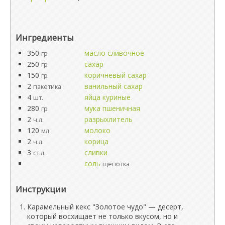
Ингредиенты
350
масло сливочное
гр
250
сахар
гр
150
коричневый сахар
гр
2
ванильный сахар
пакетика
4
яйца куриные
шт.
280
мука пшеничная
гр
2
разрыхлитель
ч.л.
120
молоко
мл
2
корица
ч.л.
3
сливки
ст.л.
соль
щепотка
Инструкции
Карамельный кекс "Золотое чудо" — десерт,
который восхищает не только вкусом, но и