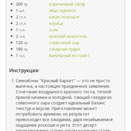
200
коричневый сахар
гр
1
яйцо куриное
шт.
2
какао-порошок
ст.л.
2
корица
ст.л.
1
соль
ч.л.
2
красный краситель
ч.л.
120
сливочный сыр
гр
180
сахарная пудра
гр
1
ванильный екстракт
ч.л.
Инструкции
Синнабоны "Красный Бархат" — это не просто
выпечка, а настоящее праздничное заявление.
Сочетание воздушного красного теста, теплой
пряной начинки и холодной, тающей глазури из
сливочного сыра создает идеальный баланс
текстур и вкусов. Приготовление может
потребовать времени, но результат
превосходит все ожидания, даря незабываемое
ощущение роскоши и уюта. Этот десерт
гарантированно станет хитом на вашем столе.