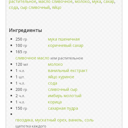
растительное
,
масло сливочное
,
молоко
,
мука
,
сахар
,
сода
,
сыр сливочный
,
яйцо
Ингредиенты
250
мука пшеничная
гр
100
коричневый сахар
гр
165
гр
сливочное масло
или растительное
120
молоко
мл
1
ванильный екстракт
ч.л.
1
яйцо куриное
шт.
1
сода
ч.л.
200
сливочный сыр
гр
2
имбирь молотый
ч.л.
1
корица
ч.л.
150
сахарная пудра
гр
гвоздика, мускатный орех, ваниль, соль
щепотка каждого