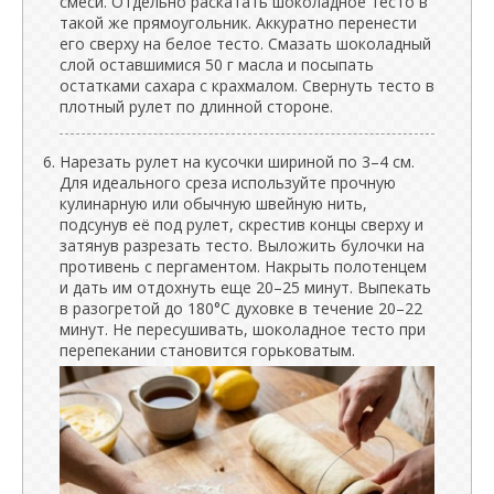
смеси. Отдельно раскатать шоколадное тесто в
такой же прямоугольник. Аккуратно перенести
его сверху на белое тесто. Смазать шоколадный
слой оставшимися 50 г масла и посыпать
остатками сахара с крахмалом. Свернуть тесто в
плотный рулет по длинной стороне.
Нарезать рулет на кусочки шириной по 3–4 см.
Для идеального среза используйте прочную
кулинарную или обычную швейную нить,
подсунув её под рулет, скрестив концы сверху и
затянув разрезать тесто. Выложить булочки на
противень с пергаментом. Накрыть полотенцем
и дать им отдохнуть еще 20–25 минут. Выпекать
в разогретой до 180°C духовке в течение 20–22
минут. Не пересушивать, шоколадное тесто при
перепекании становится горьковатым.