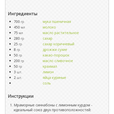
Ингредиенты
700
мука пшеничная
гр
450
молоко
мл
75
масло растительное
мл
280
сахар
гр
25
сахар коричневый
гр
8
дрожжи сухие
гр
50
какао-порошок
гр
200
масло сливочное
гр
50
крахмал
гр
3
лимон
шт.
2
яйца куриные
шт.
соль
Инструкции
Мраморные синнабоны с лимонным курдом -
идеальный союз двух противоположностей: