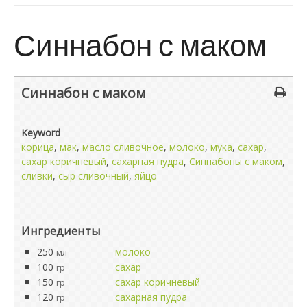
Синнабон с маком
Синнабон с маком
Keyword
корица
,
мак
,
масло сливочное
,
молоко
,
мука
,
сахар
,
сахар коричневый
,
сахарная пудра
,
Синнабоны с маком
,
сливки
,
сыр сливочный
,
яйцо
Ингредиенты
250
молоко
мл
100
сахар
гр
150
сахар коричневый
гр
120
сахарная пудра
гр