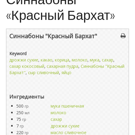
«Красный Бархат»
Синнабоны "Красный Бархат"
Keyword
дрожжи сухие
,
какао
,
корица
,
молоко
,
мука
,
сахар
,
сахар кокосовый
,
сахарная пудра
,
Синнабоны "Красный
Бархат"
,
сыр сливочный
,
яйцо
Ингредиенты
500
мука пшеничная
гр
250
молоко
мл
75
сахар
гр
7
дрожжи сухие
гр
220
масло сливочное
гр